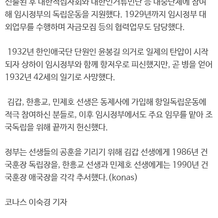
선출된 후 대한적십자회와 대한인거류민단 등 대중단체에 참여
해 임시정부의 독립운동을 지원했다. 1929년까지 임시정부 대
외업무를 수행하며 자금모집 등의 협력업무도 담당했다.
1932년 한인애국단 단원인 윤봉길 의거로 일제의 탄압이 시작
되자 상하이 임시정부와 함께 항저우로 피신했지만, 곧 병을 얻어
1932년 42세의 일기로 사망했다.
김갑, 한흥교, 민제호 선생은 동제사에 가입해 항일독립운동에
적극 참여하신 분들로, 이후 임시정부에서도 주요 임무를 맡아 조
국독립을 위해 끝까지 헌신했다.
정부는 선생들의 공훈을 기리기 위해 김갑 선생에게 1986년 건
국훈장 독립장을, 한흥교 선생과 민제호 선생에게는 1990년 건
국훈장 애국장을 각각 추서했다.(konas)
코나스 이숙경 기자