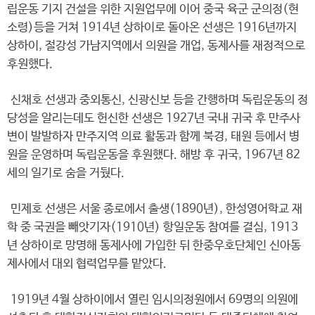
립운동 기지 건설을 위한 지원업무에 이어 중국 육군 군의정(현
소령)등을 거쳐 1914년 상하이로 돌아온 선생은 1916년까지
상하이, 절강성 가남지역에서 의원을 개업, 동제사를 재정적으로
후원했다.
신채호 선생과 중외통신, 신광신보 등을 간행하며 독립운동의 정
당성을 알리는데도 헌신한 선생은 1927년 국내 귀국 후 만주사
변이 발발하자 만주지역 의료 활동과 함께 북경, 태원 등에서 병
원을 운영하며 독립운동을 후원했다. 해방 후 귀국, 1967년 82
세의 일기로 숨을 거뒀다.
민제호 선생은 서울 종로에서 출생(1890년), 한성영어학교 재
학 중 국권을 빼앗기자(1910년) 항일운동 참여를 결심, 1913
년 상하이로 망명해 동제사에 가입한 뒤 한중우호단체인 신아동
제사에서 대외 협력업무를 맡았다.
1919년 4월 상하이에서 열린 임시의정원에서 69명의 의원에