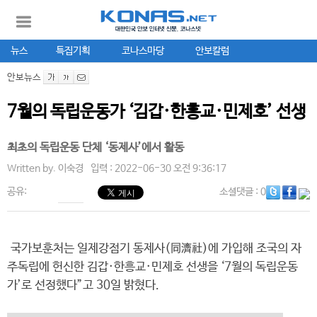
뉴스
특집기획
코나스마당
안보칼럼
안보뉴스
7월의 독립운동가 ‘김갑·한흥교·민제호’ 선생
최초의 독립운동 단체 ‘동제사’에서 활동
Written by.
이숙경
입력 : 2022-06-30 오전 9:36:17
공유:
소셜댓글
: 0
국가보훈처는 일제강점기 동제사(同濟社)에 가입해 조국의 자
주독립에 헌신한 김갑·한흥교·민제호 선생을 ‘7월의 독립운동
가’로 선정했다”고 30일 밝혔다.