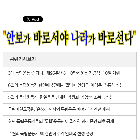
관련기사보기
3대 독립운동 중 하나,「제96주년 6․10만세운동 기념식」 10일 거행
6월의 독립운동가 한인애국단에서 활약한 안경근·이덕주·최흥식 선생
5월의 독립운동가, 항일운동 전개한 박원희·김영순·조복금 선생
국립이천호국원,‘윤봉길 의사의 독립운동 이야기’ 사진전 개최
청년 독립운동가들의 ‘통합’운동단체 촉진회 관련 문건 최초 공개
‘4월의 독립운동가’에 신민회 주역 안태국 선생 선정