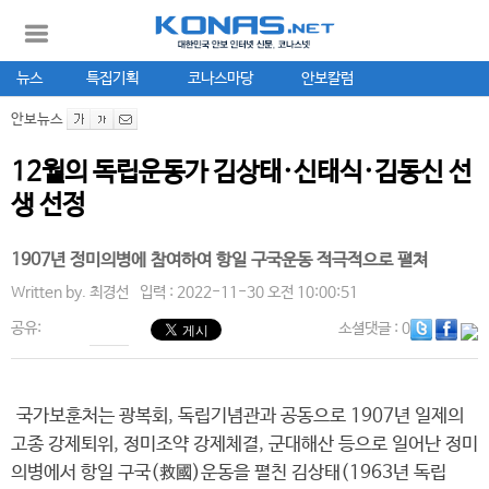
뉴스
특집기획
코나스마당
안보칼럼
안보뉴스
12월의 독립운동가 김상태·신태식·김동신 선
생 선정
1907년 정미의병에 참여하여 항일 구국운동 적극적으로 펼쳐
Written by.
최경선
입력 : 2022-11-30 오전 10:00:51
공유:
소셜댓글
: 0
국가보훈처는 광복회, 독립기념관과 공동으로 1907년 일제의
고종 강제퇴위, 정미조약 강제체결, 군대해산 등으로 일어난 정미
의병에서 항일 구국(救國)운동을 펼친 김상태(1963년 독립