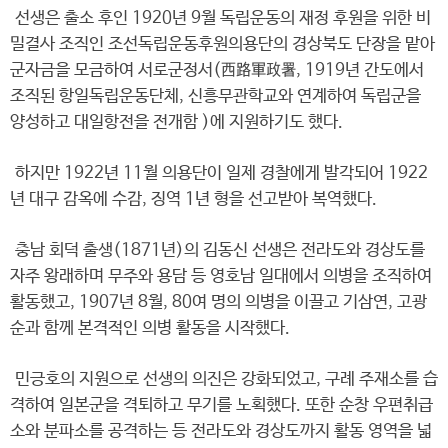
선생은 출소 후인 1920년 9월 독립운동의 재정 후원을 위한 비
밀결사 조직인 조선독립운동후원의용단의 경상북도 단장을 맡아
군자금을 모금하여 서로군정서(西路軍政署, 1919년 간도에서
조직된 항일독립운동단체, 신흥무관학교와 연계하여 독립군을
양성하고 대일항전을 전개함 )에 지원하기도 했다.
하지만 1922년 11월 의용단이 일제 경찰에게 발각되어 1922
년 대구 감옥에 수감, 징역 1년 형을 선고받아 복역했다.
충남 회덕 출생(1871년)의 김동신 선생은 전라도와 경상도를
자주 왕래하며 무주와 용담 등 영호남 일대에서 의병을 조직하여
활동했고, 1907년 8월, 80여 명의 의병을 이끌고 기삼연, 고광
순과 함께 본격적인 의병 활동을 시작했다.
민긍호의 지원으로 선생의 의진은 강화되었고, 구례 주재소를 습
격하여 일본군을 격퇴하고 무기를 노획했다. 또한 순창 우편취급
소와 분파소를 공격하는 등 전라도와 경상도까지 활동 영역을 넓