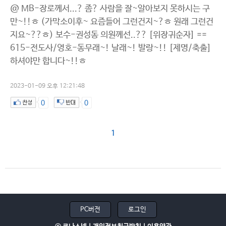
@ MB-장로께서...? 좀? 사람을 잘~알아보지 못하시는 구
만~!!ㅎ (가막소이후~ 요즘들어 그런건지~?ㅎ 원래 그런건
지요~??ㅎ) 보수-권성동 의원께선..?? [위장귀순자] ==
615-전도사/영호-동무래~! 날래~! 발랑~!! [제명/축출]
하셔야만 합니다~!!ㅎ
2023-01-09 오후 12:21:48
0
0
1
PC버전
로그인