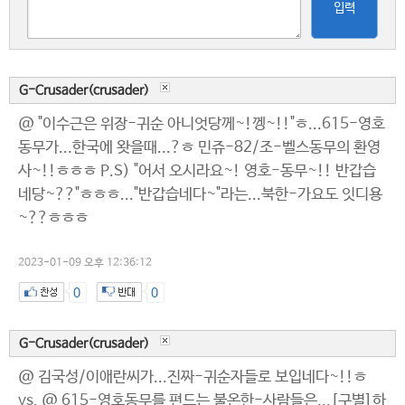
입력
G-Crusader(crusader)
@ "이수근은 위장-귀순 아니엇당께~!껭~!!"ㅎ...615-영호
동무가...한국에 왓을때...?ㅎ 민쥬-82/조-벨스동무의 환영
사~!!ㅎㅎㅎ P.S) "어서 오시라요~! 영호-동무~!! 반갑습
네당~??"ㅎㅎㅎ..."반갑습네다~"라는...북한-가요도 잇디용
~??ㅎㅎㅎ
2023-01-09 오후 12:36:12
0
0
G-Crusader(crusader)
@ 김국성/이애란씨가...진짜-귀순자들로 보입네다~!!ㅎ
vs. @ 615-영호동무를 편드는 불온한-사람들은...[구별]하