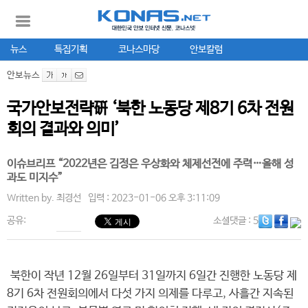
뉴스
특집기획
코나스마당
안보칼럼
안보뉴스
국가안보전략硏 ‘북한 노동당 제8기 6차 전원
회의 결과와 의미’
이슈브리프 “2022년은 김정은 우상화와 체제선전에 주력…올해 성
과도 미지수”
Written by.
최경선
입력 : 2023-01-06 오후 3:11:09
공유:
소셜댓글
: 5
북한이 작년 12월 26일부터 31일까지 6일간 진행한 노동당 제
8기 6차 전원회의에서 다섯 가지 의제를 다루고, 사흘간 지속된