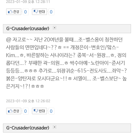
2023-01-09 오후 12:28:11
0
0
G-Crusader(crusader)
@ 자고로~~ 지난 20여년을 볼때...조-벨스옹이 칭찬하던
사람들의 면면입네다~??ㅎ == 개정은이-변호인/맠스-
Kim...ㅎ, 바른말하는 사나이라는? 종북-서-원장...ㅎ, 정의
롭다던...? 부패한 곽-의원...ㅎ 싹수아예-노란아이-준서기
등등등...ㅎㅎㅎ 추가로...위장귀순-615-전도사도...좌악~?
붉은-양탄자로 모시더군요~!!ㅎ 서열이... 조-벨스보단~ 높
은거지~!?!ㅎㅎㅎ
2023-01-09 오후 12:26:02
0
0
G-Crusader(crusader)