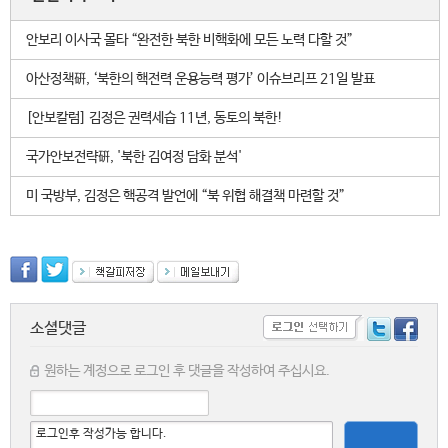
안보리 이사국 몰타 “완전한 북한 비핵화에 모든 노력 다할 것”
아산정책硏, ‘북한의 핵전력 운용능력 평가’ 이슈브리프 21일 발표
[안보칼럼] 김정은 권력세습 11년, 동토의 북한!
국가안보전략硏, '북한 김여정 담화 분석'
미 국방부, 김정은 핵공격 발언에 “북 위협 해결책 마련할 것”
소셜댓글
원하는 계정으로 로그인 후 댓글을 작성하여 주십시요.