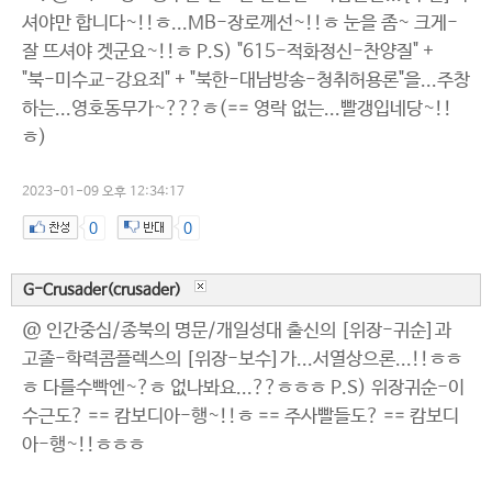
셔야만 합니다~!!ㅎ...MB-장로께선~!!ㅎ 눈을 좀~ 크게-
잘 뜨셔야 겟군요~!!ㅎ P.S) "615-적화정신-찬양질" +
"북-미수교-강요죄" + "북한-대남방송-청취허용론"을...주창
하는...영호동무가~???ㅎ(== 영락 없는...빨갱입네당~!!
ㅎ)
2023-01-09 오후 12:34:17
0
0
G-Crusader(crusader)
@ 인간중심/종북의 명문/개일성대 출신의 [위장-귀순]과
고졸-학력콤플렉스의 [위장-보수]가...서열상으론...!!ㅎㅎ
ㅎ 다를수빡엔~?ㅎ 없나봐요...??ㅎㅎㅎ P.S) 위장귀순-이
수근도? == 캄보디아-행~!!ㅎ == 주사빨들도? == 캄보디
아-행~!!ㅎㅎㅎ