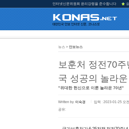
인터넷신문위원회 윤리강령을 준수합니다
즐
뉴스 >
안보뉴스
보훈처 정전70주
국 성공의 놀라운
"위대한 헌신으로 이룬 놀라운 70년"
Written by.
이숙경
입력 : 2023-01-25 오전
공유:
국가보훈처가 6·25전쟁 정전70주년 공식 