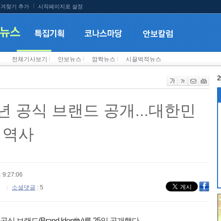
겨찾기 추가
시작페이지로 설정
전체기사보기
l
안보뉴스
l
깜짝뉴스
l
시끌벅적뉴스
2
년 공식 브랜드 공개...대한민
 역사
 9:27:06
소셜댓글
: 5
브랜드(Brand Identity)를 25일 공개했다.