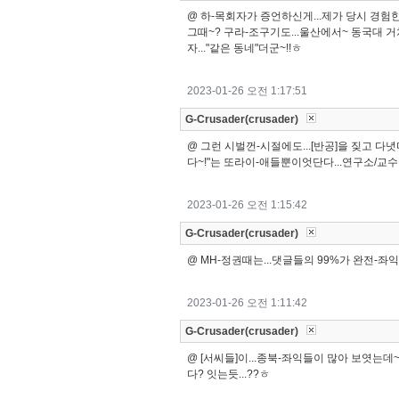
@ 하-목회자가 증언하신게...제가 당시 경험한
그때~? 구라-조구기도...울산에서~ 동국대 거쳐
자..."같은 동네"더군~!!ㅎ
2023-01-26 오전 1:17:51
G-Crusader(crusader)
@ 그런 시벌껀-시절에도...[반공]을 짖고 다
다~!"는 또라이-애들뿐이엇단다...연구소/교수
2023-01-26 오전 1:15:42
G-Crusader(crusader)
@ MH-정권때는...댓글들의 99%가 완전-좌
2023-01-26 오전 1:11:42
G-Crusader(crusader)
@ [서씨들]이...종북-좌익들이 많아 보엿는데
다? 잇는듯...??ㅎ