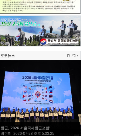
포토뉴스
향군, '2026 서울국제향군포럼' ..
박현미 2026-07-28 오후 5:33:25