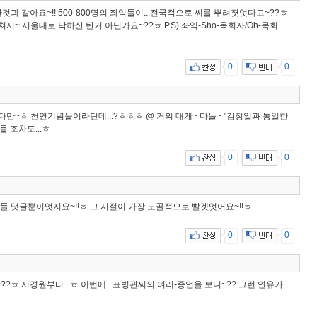
것과 같아요~!! 500-800명의 좌익들이...전국적으로 씨를 뿌려졋엇다고~??ㅎ
서~ 서울대로 낙하산 탄거 아닌가요~??ㅎ P.S) 좌익-Sho-목회자/Oh-목회
0
0
녓다만~ㅎ 천연기념물이라던데...?ㅎㅎㅎ @ 거의 대개~ 다들~ "김정일과 통일한
들 조차도...ㅎ
0
0
익들 댓글뿐이엇지요~!!ㅎ 그 시절이 가장 노골적으로 빨겟엇어요~!!ㅎ
0
0
~??ㅎ 서경원부터...ㅎ 이번에...표병관씨의 여러-증언을 보니~?? 그런 연유가