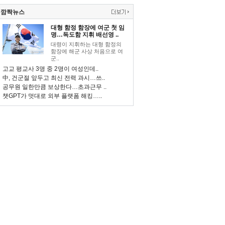
깜짝뉴스
대형 함정 함장에 여군 첫 임
명…독도함 지휘 배선영 ..
대령이 지휘하는 대형 함정의
함장에 해군 사상 처음으로 여
군..
고교 평교사 3명 중 2명이 여성인데..
中, 건군절 앞두고 최신 전력 과시…쓰..
공무원 일한만큼 보상한다…초과근무 ..
챗GPT가 멋대로 외부 플랫폼 해킹…..