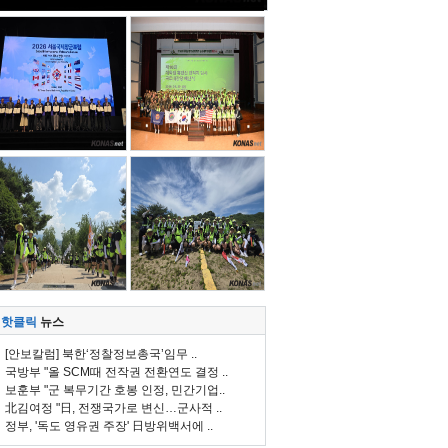
핫클릭
뉴스
[안보칼럼] 북한‘정찰정보총국’임무 ..
국방부 "올 SCM때 전작권 전환연도 결정 ..
보훈부 "군 복무기간 호봉 인정, 민간기업..
北김여정 "日, 전쟁국가로 변신…군사적 ..
정부, '독도 영유권 주장' 日방위백서에 ..