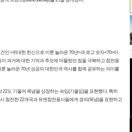
 <위대한 헌신으로 이룬 놀라운 70년>과 로고 숫자<70>이
업 등이 과거에 대한 기억과 추모에 머물렀던 점을 극복하고 참전용
이룬 놀라운 70년 성공의 대한민국 역사를 함께 공유하는 의미를
약 22도 기울여 묵념을 상장하는 숙임(기울임)을 표현했다. 특히
 당시 참전한 22개국과 유엔참전용사들에게 경의(묵념)을 표현하고