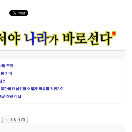
훈사업 추진
위한 기대
 선포
는 북한의 대남위협 어떻게 극복할 것인가?
엔군 참전의 날