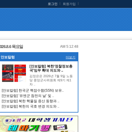
로그인
회원가입
026.8.6 목요일
AM 5:12:48
안보칼럼
더보기
[안보칼럼] 북한‘정찰정보총
국’임무 확대 의도와 ..
김정은은 2026년 7월 9일 노동
당 중앙군사위원회 제9기 제1
차 ..
[안보칼럼] 한국군 핵잠수함(SSN) 보유..
[안보칼럼] ‘유엔군 참전의 날’ 및 ..
[안보칼럼] 북한 핵물질 증산 동향과 ..
[안보칼럼] 북한의 국호 변경 의도와 ..