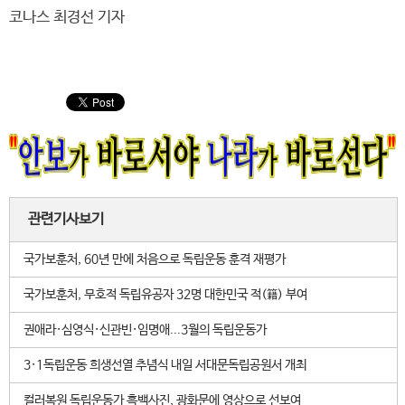
코나스 최경선 기자
관련기사보기
국가보훈처, 60년 만에 처음으로 독립운동 훈격 재평가
국가보훈처, 무호적 독립유공자 32명 대한민국 적(籍) 부여
권애라·심영식·신관빈·임명애...3월의 독립운동가
3·1독립운동 희생선열 추념식 내일 서대문독립공원서 개최
컬러복원 독립운동가 흑백사진, 광화문에 영상으로 선보여