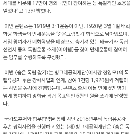
세대를 비롯해 17만여 명의 국민이 참여하는 등 폭발적인 호응을
얻었다”고 13일 밝혔다.
이번 콘텐츠는 1919년 3·1운동이 아닌, 1920년 3월 1일 배화
학당 학생들의 만세운동을 ‘숨은그림찾기’형식으로 담아냈으며,
게임 참여자가 배화학당을 배경으로 숨겨져 있는 태극기와 독립
선언서 등의 독립운동 소재(아이템)를 찾아 만세운동에 참여하
는 임무를 수행하도록 구성됐다.
이번 <숨은 독립 찾기>는 빙그레공익재단(이사장 정양모)의 독
립유공자 후손 장학사업과 연계, 참여 1건당 1,920원씩 적립하
는 사업을 동시에 진행했는데, 콘텐츠 출시 이틀 만에 6만 명이
넘게 참여하여 장학금 적립 목표액인 6천만 원을 조기에 달성했
다.
국가보훈처와 협무협약을 통해 지난 2018년부터 독립유공자
후손 장학사업을 진행하고 있는 (재)빙그레공익재단은 <숨은 독