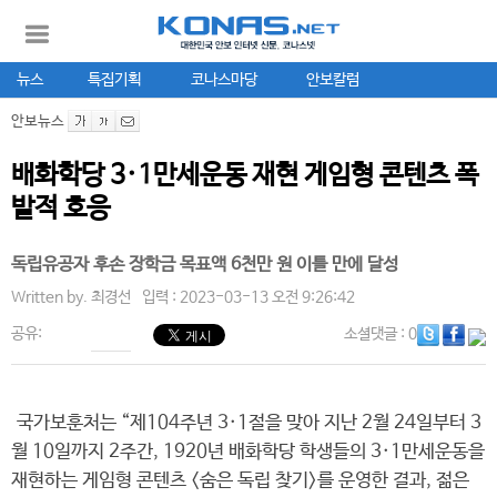
뉴스
특집기획
코나스마당
안보칼럼
안보뉴스
배화학당 3·1만세운동 재현 게임형 콘텐츠 폭
발적 호응
독립유공자 후손 장학금 목표액 6천만 원 이틀 만에 달성
Written by.
최경선
입력 : 2023-03-13 오전 9:26:42
공유:
소셜댓글
: 0
국가보훈처는 “제104주년 3·1절을 맞아 지난 2월 24일부터 3
월 10일까지 2주간, 1920년 배화학당 학생들의 3·1만세운동을
재현하는 게임형 콘텐츠 <숨은 독립 찾기>를 운영한 결과, 젊은