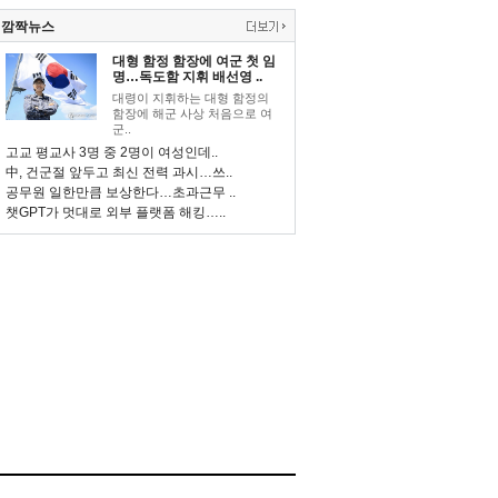
깜짝뉴스
대형 함정 함장에 여군 첫 임
명…독도함 지휘 배선영 ..
대령이 지휘하는 대형 함정의
함장에 해군 사상 처음으로 여
군..
고교 평교사 3명 중 2명이 여성인데..
中, 건군절 앞두고 최신 전력 과시…쓰..
공무원 일한만큼 보상한다…초과근무 ..
챗GPT가 멋대로 외부 플랫폼 해킹…..