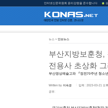
인터넷신문위원회 윤리강령을 준수합니다
즐
뉴스 >
안보뉴스
부산지방보훈청, 
전용사 초상화 
부산영상예술고와 『정전70주년 청소년과
Written by.
이숙경
입력 : 2023-03-21 오후
공유:
국가보훈처 부산지방보훈청(청장 전종