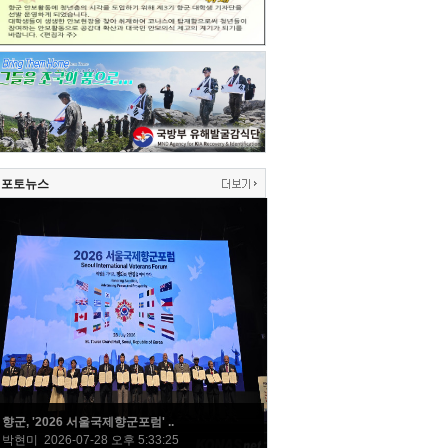
포토뉴스
향군, '2026 서울국제향군포럼' ..
박현미 2026-07-28 오후 5:33:25