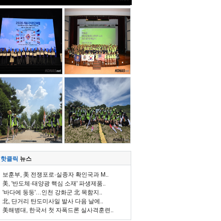
핫클릭
뉴스
보훈부, 美 전쟁포로·실종자 확인국과 M..
美, '반도체·태양광 핵심 소재' 파생제품..
'바다에 둥둥'…인천 강화군 北 목함지..
北, 단거리 탄도미사일 발사 다음 날에..
美해병대, 한국서 첫 자폭드론 실사격훈련..