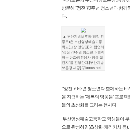
방문해 “정전 70주년 청소년과 함께
다.
▲ 부산지방보훈청(청장 전
종호)은 부산영상예술고등
학교(교장 양양권)와 협업해
“정전 70주년 청소년과 함께
하는 6·25참전용사 땡큐 챌
린지”를 진행한다.[부산지방
보훈청 제공] ⓒkonas.net
“정전 70주년 청소년과 함께하는 6·
을 지급하는 ‘제복의 영웅들’ 프로
들의 초상화를 그리는 행사다.
부산영상예술고등학교 학생들이 부산지
으로 완성하면(초상화·캐리커처 등)