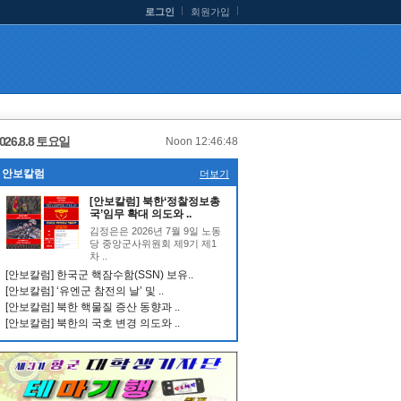
로그인
회원가입
026.8.8 토요일
Noon 12:46:49
안보칼럼
더보기
[안보칼럼] 북한‘정찰정보총
국’임무 확대 의도와 ..
김정은은 2026년 7월 9일 노동
당 중앙군사위원회 제9기 제1
차 ..
[안보칼럼] 한국군 핵잠수함(SSN) 보유..
[안보칼럼] ‘유엔군 참전의 날’ 및 ..
[안보칼럼] 북한 핵물질 증산 동향과 ..
[안보칼럼] 북한의 국호 변경 의도와 ..