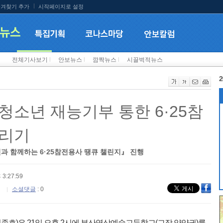
겨찾기 추가
시작페이지로 설정
전체기사보기
l
안보뉴스
l
깜짝뉴스
l
시끌벅적뉴스
2
청소년 재능기부 통한 6·25참
그리기
 함께하는 6·25참전용사 땡큐 챌린지』 진행
 3:27:59
소셜댓글
: 0
호)은 21일 오후 2시에 부산영상예술고등학교(교장 양양권)를