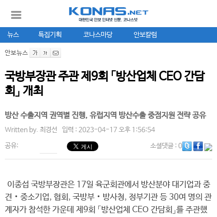
뉴스
특집기획
코나스마당
안보칼럼
안보뉴스
국방부장관 주관 제9회 「방산업체 CEO 간담
회」 개최
방산 수출지역 권역별 진행, 유럽지역 방산수출 중점지원 전략 공유
Written by.
최경선
입력 : 2023-04-17 오후 1:56:54
공유:
소셜댓글
: 0
이종섭 국방부장관은 17일 육군회관에서 방산분야 대기업과 중
견‧중소기업, 협회, 국방부‧방사청, 정부기관 등 30여 명의 관
계자가 참석한 가운데 제9회 「방산업체 CEO 간담회」를 주관했