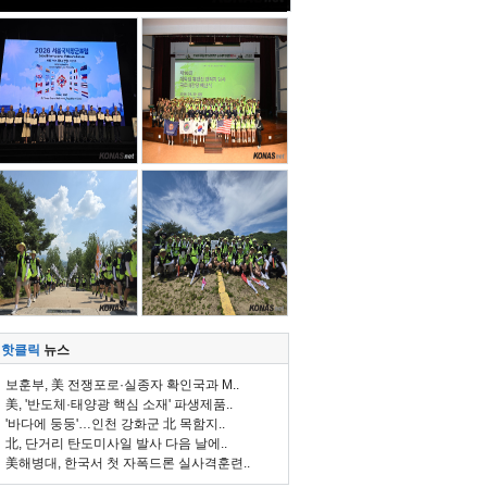
핫클릭
뉴스
보훈부, 美 전쟁포로·실종자 확인국과 M..
美, '반도체·태양광 핵심 소재' 파생제품..
'바다에 둥둥'…인천 강화군 北 목함지..
北, 단거리 탄도미사일 발사 다음 날에..
美해병대, 한국서 첫 자폭드론 실사격훈련..