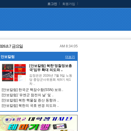
로그인
회원가입
026.8.7 금요일
AM 8:34:06
안보칼럼
더보기
[안보칼럼] 북한‘정찰정보총
국’임무 확대 의도와 ..
김정은은 2026년 7월 9일 노동
당 중앙군사위원회 제9기 제1
차 ..
[안보칼럼] 한국군 핵잠수함(SSN) 보유..
[안보칼럼] ‘유엔군 참전의 날’ 및 ..
[안보칼럼] 북한 핵물질 증산 동향과 ..
[안보칼럼] 북한의 국호 변경 의도와 ..