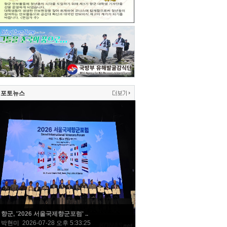
포토뉴스
향군, '2026 서울국제향군포럼' ..
박현미 2026-07-28 오후 5:33:25