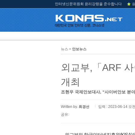
인터넷신문위원회 윤리강령을 준수합니다
즐
뉴스 >
안보뉴스
외교부,「ARF 
개최
조현우 국제안보대사, “사이버안보 분
Written by.
최경선
입력 : 2023-06-14 오전
공유:
외교부와 한국인터넷진흥원(KISA)은