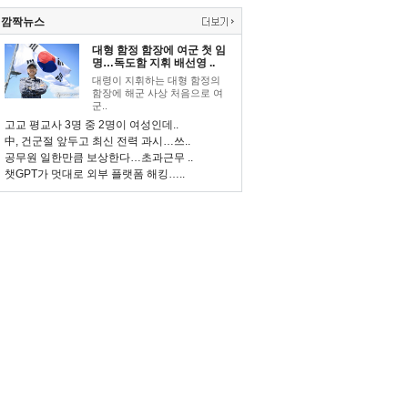
깜짝뉴스
대형 함정 함장에 여군 첫 임
명…독도함 지휘 배선영 ..
대령이 지휘하는 대형 함정의
함장에 해군 사상 처음으로 여
군..
고교 평교사 3명 중 2명이 여성인데..
中, 건군절 앞두고 최신 전력 과시…쓰..
공무원 일한만큼 보상한다…초과근무 ..
챗GPT가 멋대로 외부 플랫폼 해킹…..