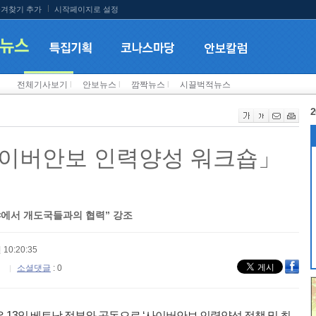
겨찾기 추가
시작페이지로 설정
전체기사보기
l
안보뉴스
l
깜짝뉴스
l
시끌벅적뉴스
2
사이버안보 인력양성 워크숍」
야에서 개도국들과의 협력” 강조
 10:20:35
소셜댓글
: 0
 13일 베트남 정부와 공동으로 ‘사이버안보 인력양성 정책 및 최