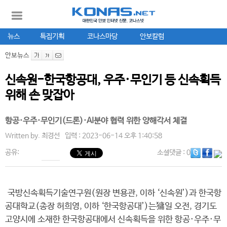
뉴스
특집기획
코나스마당
안보칼럼
안보뉴스
신속원-한국항공대, 우주·무인기 등 신속획득
위해 손 맞잡아
항공·우주·무인기(드론)·AI분야 협력 위한 양해각서 체결
Written by.
최경선
입력 : 2023-06-14 오후 1:40:58
공유:
소셜댓글
: 0
국방신속획득기술연구원(원장 변용관, 이하 ‘신속원’)과 한국항
공대학교(총장 허희영, 이하 ‘한국항공대’)는㺎일 오전, 경기도
고양시에 소재한 한국항공대에서 신속획득을 위한 항공·우주·무