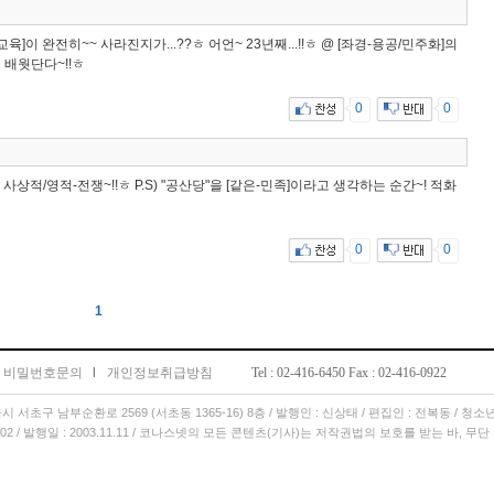
육]이 완전히~~ 사라진지가...??ㅎ 어언~ 23년째...!!ㅎ @ [좌경-용공/민주화]의
 배웟단다~!!ㅎ
0
0
 == 사상적/영적-전쟁~!!ㅎ P.S) "공산당"을 [같은-민족]이라고 생각하는 순간~! 적화
0
0
1
비밀번호문의
l
개인정보취급방침
Tel : 02-416-6450 Fax : 02-416-0922
서울시 서초구 남부순환로 2569 (서초동 1365-16) 8층 / 발행인 : 신상태 / 편집인 : 전복동 / 청
11.02 / 발행일 : 2003.11.11 / 코나스넷의 모든 콘텐츠(기사)는 저작권법의 보호를 받는 바, 무