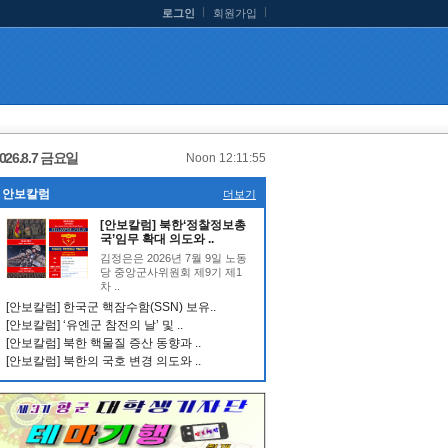
로그인
회원가입
026.8.7 금요일
Noon 12:11:56
안보칼럼
더보기
[안보칼럼] 북한‘정찰정보총
국’임무 확대 의도와 ..
김정은은 2026년 7월 9일 노동
당 중앙군사위원회 제9기 제1
차 ..
[안보칼럼] 한국군 핵잠수함(SSN) 보유..
[안보칼럼] ‘유엔군 참전의 날’ 및 ..
[안보칼럼] 북한 핵물질 증산 동향과 ..
[안보칼럼] 북한의 국호 변경 의도와 ..