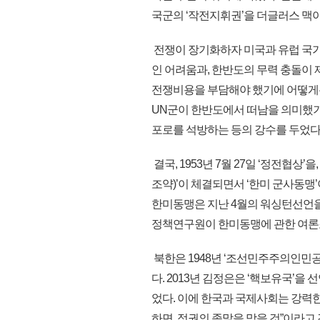
국군의 ‘작전지휘권’을 더글러스 맥아
전쟁이 장기화하자 미국과 유럽 국가
인 어려움과, 한반도의 무력 충돌이
전쟁비용을 부담해야 했기에 어떻게든
UN군이 한반도에서 떠남을 의미했기에 
포로를 석방하는 등의 강수를 두었다
결국, 1953년 7월 27일 ‘정전협상
조약)’이 체결되면서 ‘한미 군사동맹
한미동맹은 지난 4월의 워싱턴선언을 
정책연구원이 한미동맹에 관한 여론조
북한은 1948년 ‘조선민주주의인민공
다. 2013년 김정은은 ‘핵보유국’
었다. 이에 한국과 국제사회는 강력한
하면, 정권의 종말을 맞을 것”이라고