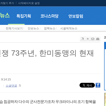
겨찾기 추가
시작페이지로 설정
전체기사보기
l
안보뉴스
l
깜짝뉴스
l
시끌벅적뉴스
2
5전쟁 73주년, 한미동맹의 현재
 9:14:15
소셜댓글
: 5
기습 침공하자 다수의 군사전문가조차 우크라이나의 조기 항복을