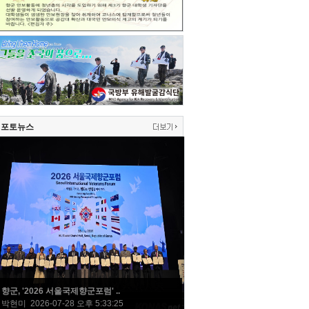
포토뉴스
향군, '2026 서울국제향군포럼' ..
박현미 2026-07-28 오후 5:33:25