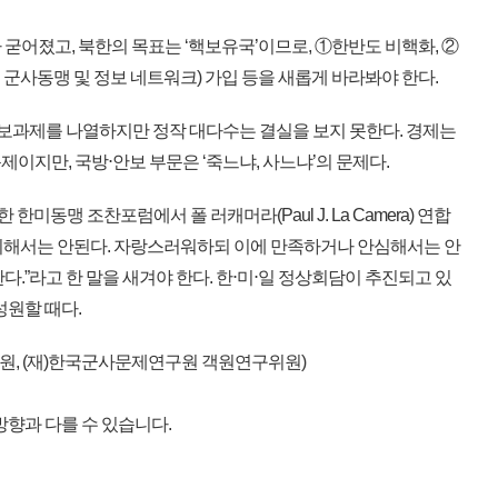
대가 굳어졌고, 북한의 목표는 ‘핵보유국’이므로, ①한반도 비핵화, ②
5개국 군사동맹 및 정보 네트워크) 가입 등을 새롭게 바라봐야 한다.
안보과제를 나열하지만 정작 대다수는 결실을 보지 못한다. 경제는
문제이지만, 국방⋅안보 부문은 ‘죽느냐, 사느냐’의 문제다.
미동맹 조찬포럼에서 폴 러캐머라(Paul J. La Camera) 연합
시해서는 안된다. 자랑스러워하되 이에 만족하거나 안심해서는 안
다.”라고 한 말을 새겨야 한다. 한⋅미⋅일 정상회담이 추진되고 있
성원할 때다.
원, (재)한국군사문제연구원 객원연구위원)
방향과 다를 수 있습니다.