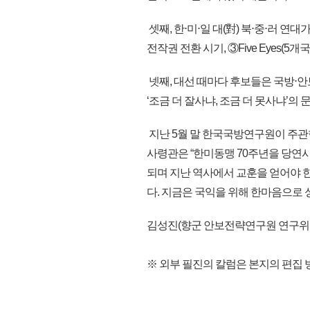
셋째, 한⋅미⋅일 대(對) 북⋅중⋅러 연
전작권 전환 시기, ③Five Eyes(
넷째, 대선 때마다 후보들은 국방⋅
‘조금 더 잘사냐, 조금 더 못사냐’의 
지난 5월 말 한국국방연구원이 주관한 한
사령관은 “한미동맹 70주년을 당연
되며 지난 역사에서 교훈을 얻어야 한
다. 지금은 국익을 위해 한마음으로 
김성진(향군 안보전략연구원 연구위
※ 외부 필진의 칼럼은 본지의 편집 