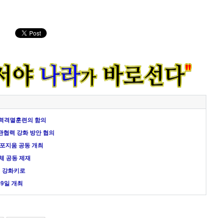
화력격멸훈련의 함의
관협력 강화 방안 협의
 심포지움 공동 개최
단체 공동 제재
력 강화키로
9일 개최