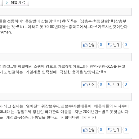
중들을 선동하여~ 총알받이 삼는것~!!ㅎ) @ 615는...[상층부-혁명전술]~!! (상층부
 것~!!ㅎ) ...이라고 옛 70-80년대엔~ 중학교에서...다~! 가르치신것이란다
Amen.
0
0
이라고...옛 학교에선 소귀에 경으로 가르쳣엇어도...!!ㅎ 반역-위헌-615를 듣고
.쉽게도 변절하는...카멜레옹-민족성에...극심한-충격을 받앗지요~!!ㅎ
0
0
 되고 싶다는...얼빠진~! 위장보수/간신보수/좌빨애들이...배운애들의 대다수이
6세대는...정말? 제-정신인 국가관의 애들을...지난 20여년간~ 별로 못봣습니다
ㅎ; 다들~ 개정일-공산당과 통일을 한다고~ㅎ 합디다만~!!ㅎㅎㅎ)
0
0