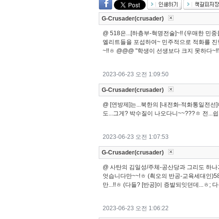
G-Crusader(crusader)
@ 518은...[하층부-혁명전술]~!! (우매한 민
엘리트들을 포섭하여~ 민주적으로 적화를 진행하는
~!!ㅎ @@@ "학생이 선생보다 크지 못하다~!!"
2023-06-23 오전 1:09:50
G-Crusader(crusader)
@ [연방제]는...북한의 [내전화-적화통일전선]
도...그게? 박수질이 나오다니~~???ㅎ 전..
2023-06-23 오전 1:07:53
G-Crusader(crusader)
@ 사탄의 김일성/주체-공산당과 그리도 하나가
엇습니다만~~!ㅎ (쵝오의 반공-교육세대인)58
만...!!ㅎ (다들? [반공]이 증발되잇던데...
2023-06-23 오전 1:06:22