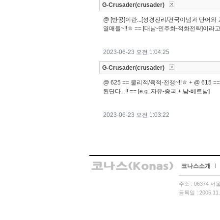
G-Crusader(crusader)
@ [반공]이란...[성경진리/건국이념과 단어와 교
열매들~!!ㅎ == [대남-민주화-적화전략]이라고
2023-06-23 오전 1:04:25
G-Crusader(crusader)
@ 625 == 물리적/육적-전쟁~!!ㅎ + @ 615
된단다...!! == [e.g. 자유-중국 + 남-베트남]
2023-06-23 오전 1:03:22
코나스소개
l
주소 : 06374 
등록일 : 2005.