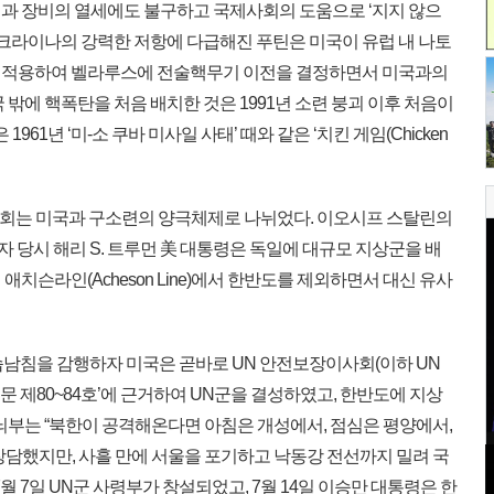
과 장비의 열세에도 불구하고 국제사회의 도움으로 ‘지지 않으
우크라이나의 강력한 저항에 다급해진 푸틴은 미국이 유럽 내 나토
 적용하여 벨라루스에 전술핵무기 이전을 결정하면서 미국과의
 밖에 핵폭탄을 처음 배치한 것은 1991년 소련 붕괴 이후 처음이
961년 ‘미-소 쿠바 미사일 사태’ 때와 같은 ‘치킨 게임(Chicken
제사회는 미국과 구소련의 양극체제로 나뉘었다. 이오시프 스탈린의
자 당시 해리 S. 트루먼 美 대통령은 독일에 대규모 지상군을 배
치슨라인(Acheson Line)에서 한반도를 제외하면서 대신 유사
 기습남침을 감행하자 미국은 곧바로 UN 안전보장이사회(이하 UN
문 제80~84호’에 근거하여 UN군을 결성하였고, 한반도에 지상
뇌부는 “북한이 공격해온다면 아침은 개성에서, 점심은 평양에서,
장담했지만, 사흘 만에 서울을 포기하고 낙동강 전선까지 밀려 국
월 7일 UN군 사령부가 창설되었고, 7월 14일 이승만 대통령은 한