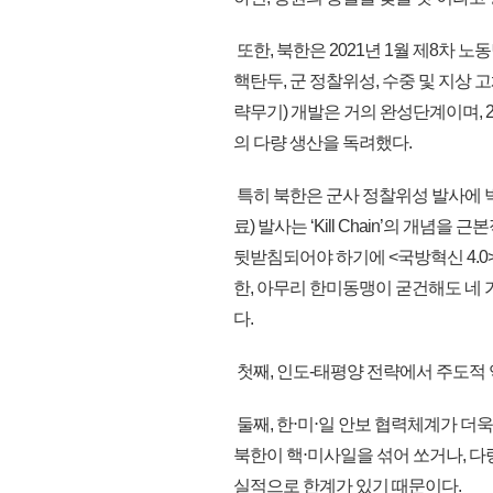
또한, 북한은 2021년 1월 제8차 
핵탄두, 군 정찰위성, 수중 및 지상
략무기) 개발은 거의 완성단계이며, 
의 다량 생산을 독려했다.
특히 북한은 군사 정찰위성 발사에 박차
료) 발사는 ‘Kill Chain’의 개
뒷받침되어야 하기에 <국방혁신 4.0
한, 아무리 한미동맹이 굳건해도 네 가지의 ‘
다.
첫째, 인도-태평양 전략에서 주도적 
둘째, 한⋅미⋅일 안보 협력체계가 더
북한이 핵⋅미사일을 섞어 쏘거나, 다
실적으로 한계가 있기 때문이다.