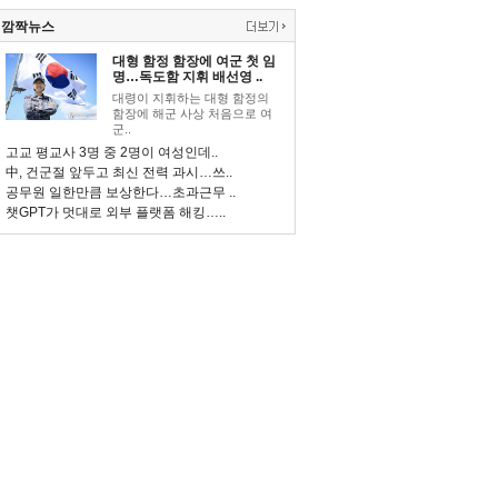
깜짝뉴스
대형 함정 함장에 여군 첫 임
명…독도함 지휘 배선영 ..
대령이 지휘하는 대형 함정의
함장에 해군 사상 처음으로 여
군..
고교 평교사 3명 중 2명이 여성인데..
中, 건군절 앞두고 최신 전력 과시…쓰..
공무원 일한만큼 보상한다…초과근무 ..
챗GPT가 멋대로 외부 플랫폼 해킹…..