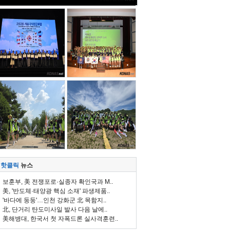
핫클릭
뉴스
보훈부, 美 전쟁포로·실종자 확인국과 M..
美, '반도체·태양광 핵심 소재' 파생제품..
'바다에 둥둥'…인천 강화군 北 목함지..
北, 단거리 탄도미사일 발사 다음 날에..
美해병대, 한국서 첫 자폭드론 실사격훈련..