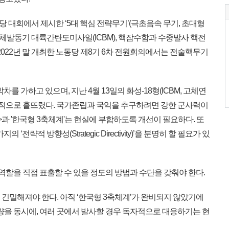
노동당 대회에서 제시한 ‘5대 핵심 전략무기’(극초음속 무기, 초대형
 고체발동기 대륙간탄도미사일(ICBM), 핵잠수함과 수중발사 핵전
2022년 말 개최한 노동당 제8기 6차 전원회의에서는 전술핵무기
를 가하고 있으며, 지난 4월 13일의 화성-18형(ICBM, 고체연
념을 근본적으로 흩뜨렸다. 국가존립과 국익을 추구하려면 강한 군사력이
>과 '한국형 3축체계'는 현실에 부합하도록 개선이 필요하다. 또
전략적 방향성(Strategic Directivity)’을 분명히 할 필요가 있
역할을 직접 표출할 수 있을 정도의 방법과 수단을 갖춰야 한다.
욱 긴밀해져야 한다. 아직 ‘한국형 3축체계’가 완비되지 않았기에
량을 동시에, 여러 곳에서 발사할 경우 독자적으로 대응하기는 현