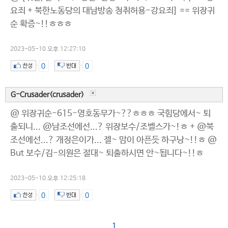
요죄 + 북한노동당의 대남방송 청취허용-강요죄] == 위장귀
순 확증~!!ㅎㅎㅎ
2023-05-10 오후 12:27:10
0
0
G-Crusader(crusader)
@ 위장귀순-615-영호동무가~??ㅎㅎㅎ 국힘당에서~ 퇴
출되니... @남조선에선...? 위장보수/조벨스가~!ㅎ + @북
조선에선...? 개정은이가... 젤~ 맘이 아픈듯 하구낭~!!ㅎ @
But 보수/김-의원은 절대~ 퇴출하시면 안~됩니다~!!ㅎ
2023-05-10 오후 12:25:18
0
0
1