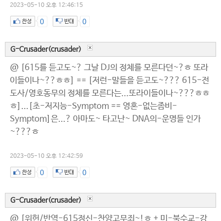
2023-05-10 오후 12:46:15
0
0
G-Crusader(crusader)
@ [615를 듣고도~? 그날 DJ의 정체를 모른다던~?ㅎ 또라
이들이나~??ㅎㅎ] == [저런-말들을 듣고도~??? 615-전
도사/영호동무의 정체를 모른다는...또라이들이나~???ㅎㅎ
ㅎ]...[초-저지능-Symptom == 영혼-없는좀비-
Symptom]은...? 아마도~ 타고난~ DNA의-운명들 인가
~???ㅎ
2023-05-10 오후 12:42:59
0
0
G-Crusader(crusader)
@ [위헌/반역-615정신-찬양고무죄~!ㅎ + 미-북수교-강