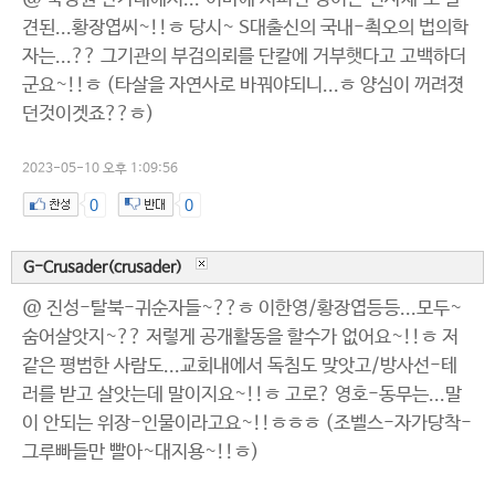
견된...황장엽씨~!!ㅎ 당시~ S대출신의 국내-쵝오의 법의학
자는...?? 그기관의 부검의뢰를 단칼에 거부햇다고 고백하더
군요~!!ㅎ (타살을 자연사로 바꿔야되니...ㅎ 양심이 꺼려졋
던것이겟죠??ㅎ)
2023-05-10 오후 1:09:56
0
0
G-Crusader(crusader)
@ 진성-탈북-귀순자들~??ㅎ 이한영/황장엽등등...모두~
숨어살앗지~?? 저렇게 공개활동을 할수가 없어요~!!ㅎ 저
같은 평범한 사람도...교회내에서 독침도 맞앗고/방사선-테
러를 받고 살앗는데 말이지요~!!ㅎ 고로? 영호-동무는...말
이 안되는 위장-인물이라고요~!!ㅎㅎㅎ (조벨스-자가당착-
그루빠들만 빨아~대지용~!!ㅎ)