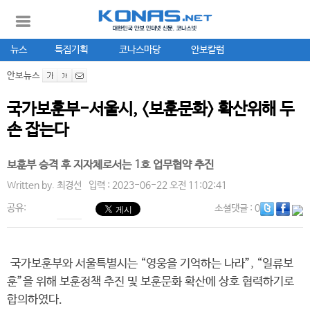
뉴스
특집기획
코나스마당
안보칼럼
안보뉴스
국가보훈부-서울시, <보훈문화> 확산위해 두
손 잡는다
보훈부 승격 후 지자체로서는 1호 업무협약 추진
Written by.
최경선
입력 : 2023-06-22 오전 11:02:41
공유:
소셜댓글
: 0
국가보훈부와 서울특별시는 “영웅을 기억하는 나라”, “일류보
훈”을 위해 보훈정책 추진 및 보훈문화 확산에 상호 협력하기로
합의하였다.