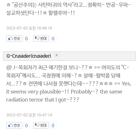
ㅎ "공산주의는 사탄마귀의 역사"라고...정확히~ 반공-우파-
설교하셧단다~!!ㅎ 할렐루야~!!
2023-07-02 오전 10:49:16
0
0
G-Crusader(crusader)
@ J-목회자가 최근 애기한걸 보니~??ㅎ == 여의도의 "C-
목회자"께서도... 국정원에 의해~?ㅎ 살해-협박을 당해
서...??ㅎ 전면에 나서질 못햇다는데~~???ㅎㅎㅎ == Yes,
it seems very plausible~!! Probably~? the same
radiation terror that I got~???
2023-07-02 오전 10:47:14
0
0