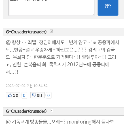
입력
G-Crusader(crusader)
@ 항상~~ 좌빨-정권하에서도...변치 않고~!ㅎ 공중파에서
도...반공-설교 우렁차게~ 하신분은...??? 감리교의 김국
도-목회자 단-한분뿐으로 기억된다~!! 할렐루야~!! 그리
고, 인천-순복음의 최-목회자가 2012년도에 공중파에
서...!!
2023-07-02 오전 10:54:52
0
0
G-Crusader(crusader)
@ 기독교계 방송들을...오래~? monitoring해서 듣다보