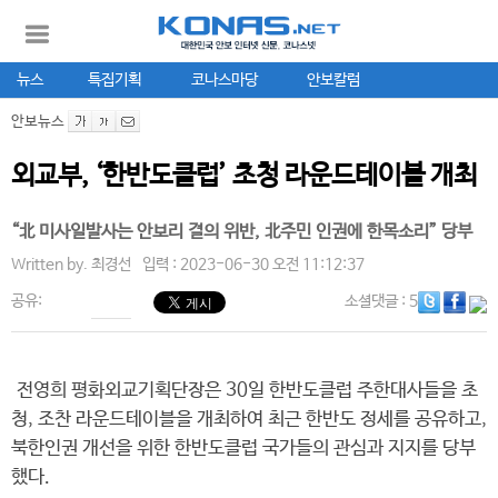
뉴스
특집기획
코나스마당
안보칼럼
안보뉴스
외교부, ‘한반도클럽’ 초청 라운드테이블 개최
“北 미사일발사는 안보리 결의 위반, 北주민 인권에 한목소리” 당부
Written by.
최경선
입력 : 2023-06-30 오전 11:12:37
공유:
소셜댓글
: 5
전영희 평화외교기획단장은 30일 한반도클럽 주한대사들을 초
청, 조찬 라운드테이블을 개최하여 최근 한반도 정세를 공유하고,
북한인권 개선을 위한 한반도클럽 국가들의 관심과 지지를 당부
했다.