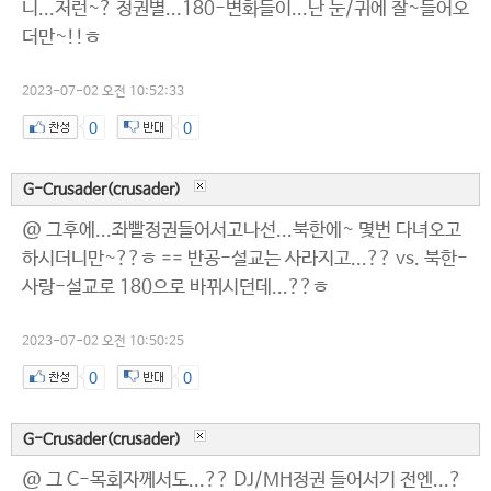
니...저런~? 정권별...180-변화들이...난 눈/귀에 잘~들어오
더만~!!ㅎ
2023-07-02 오전 10:52:33
0
0
G-Crusader(crusader)
@ 그후에...좌빨정권들어서고나선...북한에~ 몇번 다녀오고
하시더니만~??ㅎ == 반공-설교는 사라지고...?? vs. 북한-
사랑-설교로 180으로 바뀌시던데...??ㅎ
2023-07-02 오전 10:50:25
0
0
G-Crusader(crusader)
@ 그 C-목회자께서도...?? DJ/MH정권 들어서기 전엔...?