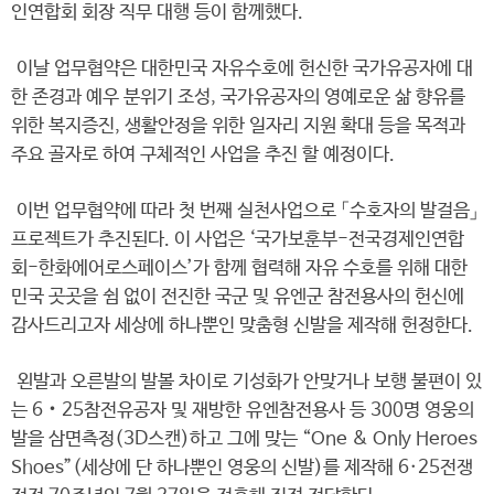
인연합회 회장 직무 대행 등이 함께했다.
이날 업무협약은 대한민국 자유수호에 헌신한 국가유공자에 대
한 존경과 예우 분위기 조성, 국가유공자의 영예로운 삶 향유를
위한 복지증진, 생활안정을 위한 일자리 지원 확대 등을 목적과
주요 골자로 하여 구체적인 사업을 추진 할 예정이다.
이번 업무협약에 따라 첫 번째 실천사업으로 「수호자의 발걸음」
프로젝트가 추진된다. 이 사업은 ‘국가보훈부-전국경제인연합
회-한화에어로스페이스’가 함께 협력해 자유 수호를 위해 대한
민국 곳곳을 쉼 없이 전진한 국군 및 유엔군 참전용사의 헌신에
감사드리고자 세상에 하나뿐인 맞춤형 신발을 제작해 헌정한다.
왼발과 오른발의 발볼 차이로 기성화가 안맞거나 보행 불편이 있
는 6‧25참전유공자 및 재방한 유엔참전용사 등 300명 영웅의
발을 삼면측정(3D스캔)하고 그에 맞는 “One & Only Heroes
Shoes”(세상에 단 하나뿐인 영웅의 신발)를 제작해 6·25전쟁