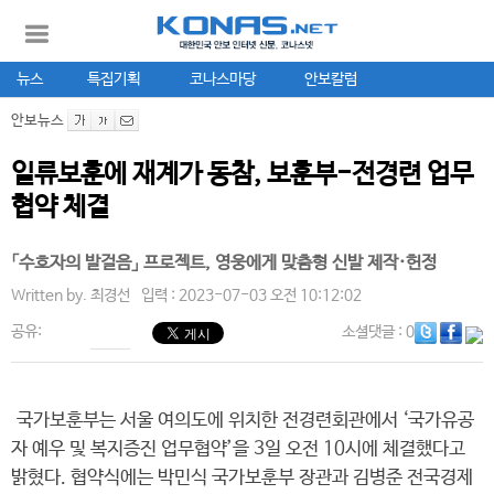
뉴스
특집기획
코나스마당
안보칼럼
안보뉴스
일류보훈에 재계가 동참, 보훈부-전경련 업무
협약 체결
「수호자의 발걸음」 프로젝트, 영웅에게 맞춤형 신발 제작·헌정
Written by.
최경선
입력 : 2023-07-03 오전 10:12:02
공유:
소셜댓글
: 0
국가보훈부는 서울 여의도에 위치한 전경련회관에서 ‘국가유공
자 예우 및 복지증진 업무협약’을 3일 오전 10시에 체결했다고
밝혔다. 협약식에는 박민식 국가보훈부 장관과 김병준 전국경제