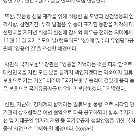
정전 70주년인 7월 27일을 전후해 직접 전달한다.
또한, 맞춤형 신발 제작을 위해 취형한 발 모양과 참전영웅의 인
적사항, 참전기간, 누적 발걸음 수 등이 표기된 동판을 제작해 대
한민국을 지켜낸 희생과 헌신에 감사와 예우를 전하는 의미에서
11월 11일 국제추모의 날(턴투워드부산)에 맞추어 유엔평화공
원에 ‘영웅의 길’을 조성할 예정이다.
박민식 국가보훈부 장관은 “영웅을 기억하는 것은 피와 땀으로
대한민국을 지킨 모든 분을 끝까지 책임지겠다는 약속이자 일류
보훈으로 가는 기본” 이라며 “국가보훈부 승격에 걸맞게 품격 높
은 보훈으로 국가유공자를 예우하고 보답하겠다.”고 밝혔다.
한편, 지난해 ‘경제계와 함께하는 일류보훈 동행’으로 시작된 양
기관의 상호협력은 이번 협약으로 더욱 공고화되어 향후 주거개
선 및 제대군인 일자리 지원 등 국가유공자 생활안정을 위한 복지
증진 사업으로 구체화 할 예정이다.(konas)