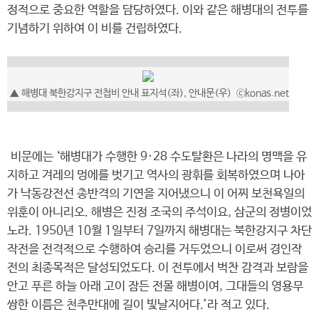
정적으로 중요한 역할을 담당하였다. 이와 같은 해병대의 전투를
기념하기 위하여 이 비를 건립하였다.
▲ 해병대 북한강지구 전첩비 안내 표지석(좌), 안내문(우) ⓒkonas.net
비문에는 ‘해병대가 수행한 9·28 수도탈환은 나라의 명맥을 유
지하고 겨레의 멍에를 벗기고 역사의 광휘를 회복하였으며 나아
가 낙동강전선 총반격의 기연을 지어냈으니 이 어찌 보천욕일의
위훈이 아니리오. 해병은 진정 조국의 주석이요, 삼군의 정병이었
노라. 1950년 10월 1일부터 7일까지 해병대는 북한강지구 차단
작전을 전격적으로 수행하여 승리를 거두었으니 이로써 경인작
전의 최종목적은 달성되었도다. 이 전투에서 벅찬 감격과 보람을
안고 푸른 하늘 아래 고이 잠든 전몰 해병이여, 그대들의 영용무
쌍한 이름은 천추만대에 길이 빛날지어다.’라 적고 있다.