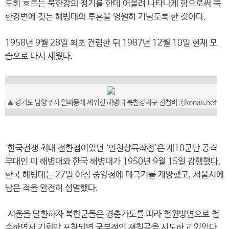
도히 흐르는 북한강의 정기를 한데 어울려 나타나게 함으로써 북
한강변에 깃든 해병대의 투혼을 영원히 기념토록 한 것이다.
1958년 9월 28일 최초 건립한 뒤 1987년 12월 10일 현재 모
습으로 다시 세웠다.
▲ 경기도 남양주시 일패동에 세워진 해병대 북한강지구 전첩비 ⓒkonas.net
한국전쟁 최대 전환점이었던 ‘인천상륙작전’은 제10군단 공격
부대인 미 해병대와 한국 해병대가 1950년 9월 15일 감행했다.
한국 해병대는 27일 아침 중앙청에 태극기를 게양했고, 서울시에
남은 적을 완전히 섬멸했다.
서울을 탈환하자 북한군들은 경춘가도를 따라 철원방면으로 철
수하면서 기회만 포착되면 국부적인 재침공을 시도하고 있었다.