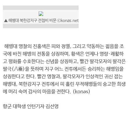
▲ 해병대 북한강지구 전첩비 비문 ⓒkonas.net
해병대 명찰의 진홍색은 피와 정열, 그리고 약동하는 젊음을 조
국에 바친 해병의 전통을 상징하며, 황색은 언제나 명랑·쾌활하
고 평화를 수호한다는 신념을 상징하고, 빨간 팔각모자의 팔각은
팔극(八極)을 뜻하며 지구 어느 전투에서든 승리하는 해병임을
상징한다고 한다. 빨간 명찰과, 팔각모자가 인상적인 귀신 잡는
해병대, 북한강지구 전투에서 피 흘린 무적해병들의 숭고한 희생
에 머리 숙여 감사의 마음을 전한다. (konas)
향군 대학생 인턴기자 김선영