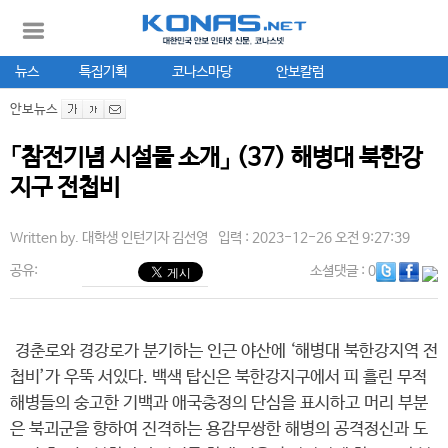
뉴스
특집기획
코나스마당
안보칼럼
안보뉴스
「참전기념 시설물 소개」 (37) 해병대 북한강
지구 전첩비
Written by.
대학생 인턴기자 김선영
입력 : 2023-12-26 오전 9:27:39
공유:
소셜댓글
: 0
경춘로와 경강로가 분기하는 인근 야산에 ‘해병대 북한강지역 전
첩비’가 우뚝 서있다. 백색 탑신은 북한강지구에서 피 흘린 무적
해병들의 숭고한 기백과 애국충정의 단심을 표시하고 머리 부분
은 북괴군을 향하여 진격하는 용감무쌍한 해병의 공격정신과 도