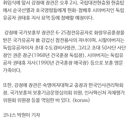
취임식에 앞서 강정애 장관은 오후 2시, 국립대전현충원 현충탑
에서 순국선열과 호국영령들에게 헌화·참배후 시아버지인 독립
유공자 권태휴 지사 묘역 등에 참배할 예정이다.
강정애 국가보훈부 장관은 6·25참전유공자로 화랑무공훈장을
받은 국가유공자 故 강갑신 참전용사의 자녀이며, 시할아버지는
독립유공자이자 초대 수도경비사령관, 그리고 초대 50사단 사단
장인 권준 장군(1968년 건국훈장 독립장), 시아버지는 독립유
공자 권태휴 지사(1990년 건국훈장 애국장) 등으로 보훈 명문
가족이다.
또한, 강정애 장관은 숙명여자대학교 총장과 한국인사관리학회
장, 국가보훈처 보훈기금운영심의회 위원, 인사혁신처 자체평가
위원회 위원장 등을 역임한 바 있다. (konas)
코나스 박현미 기자