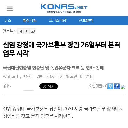
뉴스
특집기획
코나스마당
안보칼럼
안보뉴스
신임 강정애 국가보훈부 장관 26일부터 본격
업무 시작
국립대전현충원 현충탑 및 독립유공자 묘역 등 헌화·참배
Written by.
박현미
입력 : 2023-12-26 오전 10:22:13
공유:
소셜댓글
: 0
신임 강정애 국가보훈부 장관이 26일 세종 국가보훈부 청사에서
취임식을 갖고 본격 업무를 시작한다.