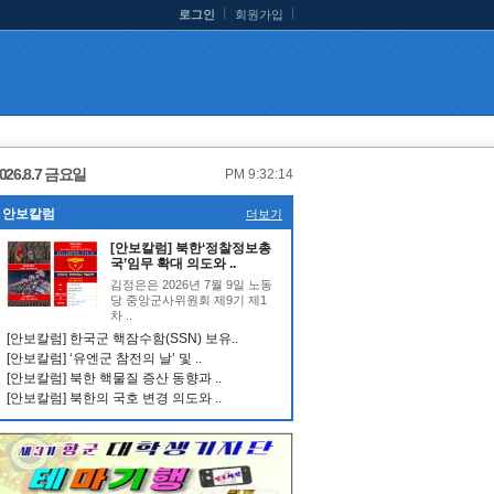
로그인
회원가입
026.8.7 금요일
PM 9:32:14
안보칼럼
더보기
[안보칼럼] 북한‘정찰정보총
국’임무 확대 의도와 ..
김정은은 2026년 7월 9일 노동
당 중앙군사위원회 제9기 제1
차 ..
[안보칼럼] 한국군 핵잠수함(SSN) 보유..
[안보칼럼] ‘유엔군 참전의 날’ 및 ..
[안보칼럼] 북한 핵물질 증산 동향과 ..
[안보칼럼] 북한의 국호 변경 의도와 ..