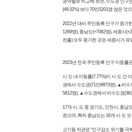
권역별로 비교해 보면, 수도권 인구는 2
(49.32%) 보다 70만3201명 많은 
2022년 대비 주민등록 인구가 증가한 시
1269명), 충남도(+7082명), 세종시
전출) 모두 증가한 곳은 세종시가 유
2023년 전국 주민등록 인구 이동률은 
시·도 내 이동률(7.77%)이 시·도 
권에서 수도권(71만9973명), ▲비
5812명), ▲수도권에서 비수도권(36
17개 시․도 중 경기도, 인천시, 충
졌으며, 특히 충남도는 16개 시·도
고기동 차관은 “인구감소 위기를 극