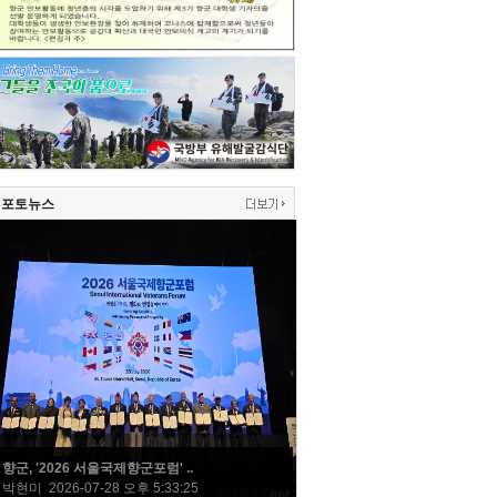
포토뉴스
향군, '2026 서울국제향군포럼' ..
박현미 2026-07-28 오후 5:33:25