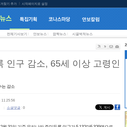
겨찾기 추가
시작페이지로 설정
전체기사보기
l
안보뉴스
l
깜짝뉴스
l
시끌벅적뉴스
2
 인구 감소, 65세 이상 고령인
수는 감소
 11:25:56
소셜댓글
: 0
2월 31일 기준 우리나라 주민등록 인구가 5,132만5,329명으로