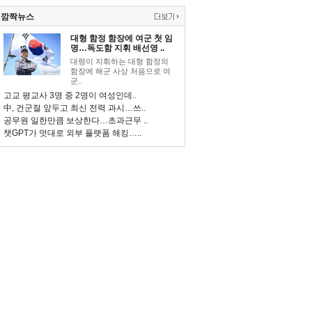
깜짝뉴스
대형 함정 함장에 여군 첫 임
명…독도함 지휘 배선영 ..
대령이 지휘하는 대형 함정의
함장에 해군 사상 처음으로 여
군..
고교 평교사 3명 중 2명이 여성인데..
中, 건군절 앞두고 최신 전력 과시…쓰..
공무원 일한만큼 보상한다…초과근무 ..
챗GPT가 멋대로 외부 플랫폼 해킹…..