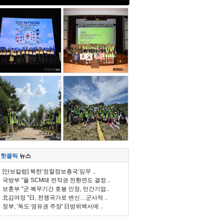
핫클릭
뉴스
[안보칼럼] 북한‘정찰정보총국’임무 ..
국방부 "올 SCM때 전작권 전환연도 결정 ..
보훈부 "군 복무기간 호봉 인정, 민간기업..
北김여정 "日, 전쟁국가로 변신…군사적 ..
정부, '독도 영유권 주장' 日방위백서에 ..