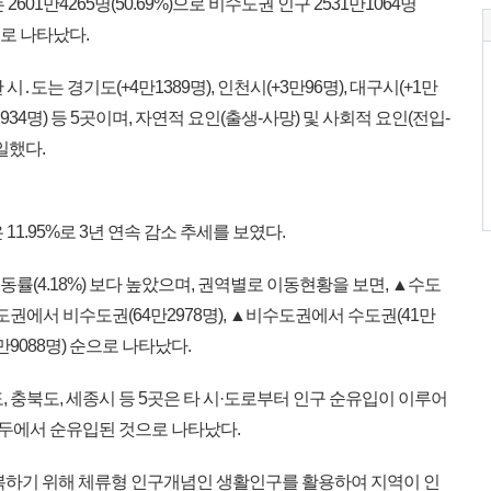
601만4265명(50.69%)으로 비수도권 인구 2531만1064명
것으로 나타났다.
․도는 경기도(+4만1389명), 인천시(+3만96명), 대구시(+1만
(+2934명) 등 5곳이며, 자연적 요인(출생-사망) 및 사회적 요인(전입-
일했다.
11.95%로 3년 연속 감소 추세를 보였다.
간 이동률(4.18%) 보다 높았으며, 권역별로 이동현황을 보면, ▲수도
수도권에서 비수도권(64만2978명), ▲비수도권에서 수도권(41만
만9088명) 순으로 나타났다.
남도, 충북도, 세종시 등 5곳은 타 시·도로부터 인구 순유입이 이루어
 모두에서 순유입된 것으로 나타났다.
복하기 위해 체류형 인구개념인 생활인구를 활용하여 지역이 인