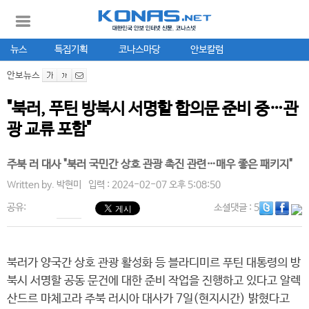
뉴스
특집기획
코나스마당
안보칼럼
안보뉴스
"북러, 푸틴 방북시 서명할 합의문 준비 중…관
광 교류 포함"
주북 러 대사 "북러 국민간 상호 관광 촉진 관련…매우 좋은 패키지"
Written by.
박현미
입력 : 2024-02-07 오후 5:08:50
공유:
소셜댓글
: 5
북러가 양국간 상호 관광 활성화 등 블라디미르 푸틴 대통령의 방
북시 서명할 공동 문건에 대한 준비 작업을 진행하고 있다고 알렉
산드르 마체고라 주북 러시아 대사가 7일(현지시간) 밝혔다고