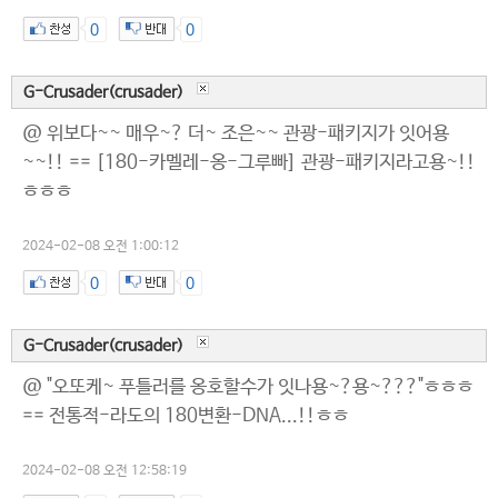
0
0
G-Crusader(crusader)
@ 위보다~~ 매우~? 더~ 조은~~ 관광-패키지가 잇어용
~~!! == [180-카멜레-옹-그루빠] 관광-패키지라고용~!!
ㅎㅎㅎ
2024-02-08 오전 1:00:12
0
0
G-Crusader(crusader)
@ "오또케~ 푸틀러를 옹호할수가 잇나용~?용~???"ㅎㅎㅎ
== 전통적-라도의 180변환-DNA...!!ㅎㅎ
2024-02-08 오전 12:58:19