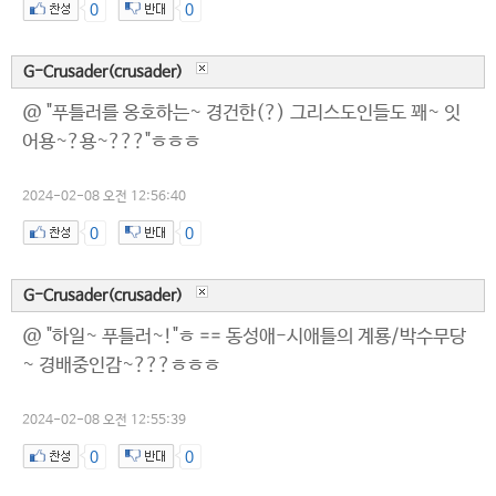
0
0
G-Crusader(crusader)
@ "푸틀러를 옹호하는~ 경건한(?) 그리스도인들도 꽤~ 잇
어용~?용~???"ㅎㅎㅎ
2024-02-08 오전 12:56:40
0
0
G-Crusader(crusader)
@ "하일~ 푸틀러~!"ㅎ == 동성애-시애틀의 계룡/박수무당
~ 경배중인감~???ㅎㅎㅎ
2024-02-08 오전 12:55:39
0
0