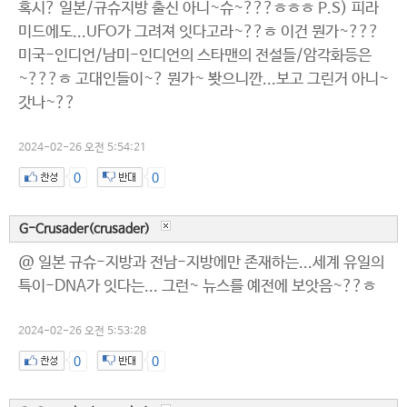
혹시? 일본/규슈지방 출신 아니~슈~???ㅎㅎㅎ P.S) 피라
미드에도...UFO가 그려져 잇다고라~??ㅎ 이건 뭔가~???
미국-인디언/남미-인디언의 스타맨의 전설들/암각화등은
~???ㅎ 고대인들이~? 뭔가~ 봣으니깐...보고 그린거 아니~
갓나~??
2024-02-26 오전 5:54:21
0
0
G-Crusader(crusader)
@ 일본 규슈-지방과 전남-지방에만 존재하는...세계 유일의
특이-DNA가 잇다는... 그런~ 뉴스를 예전에 보앗음~??ㅎ
2024-02-26 오전 5:53:28
0
0