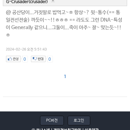
G-Crusader(crusader)
@ 공산당이...거짓말로 밥먹고~ㅎ 항상~? 뒷-통수(== 통
일전선전술) 까듯이~~!!ㅎㅎㅎ == 라도도 그런 DNA-특성
이 Generally 같으니...그둘이...죽이 아주~ 잘~ 맞는듯~!!
ㅎ
2024-02-26 오전 5:51:43
0
0
1
PC버전
로그인