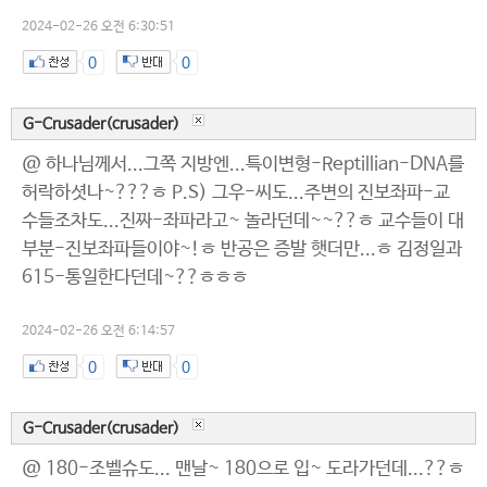
2024-02-26 오전 6:30:51
0
0
G-Crusader(crusader)
@ 하나님께서...그쪽 지방엔...특이변형-Reptillian-DNA를
허락하셧나~???ㅎ P.S) 그우-씨도...주변의 진보좌파-교
수들조차도...진짜-좌파라고~ 놀라던데~~??ㅎ 교수들이 대
부분-진보좌파들이야~!ㅎ 반공은 증발 햇더만...ㅎ 김정일과
615-통일한다던데~??ㅎㅎㅎ
2024-02-26 오전 6:14:57
0
0
G-Crusader(crusader)
@ 180-조벨슈도... 맨날~ 180으로 입~ 도라가던데...??ㅎ