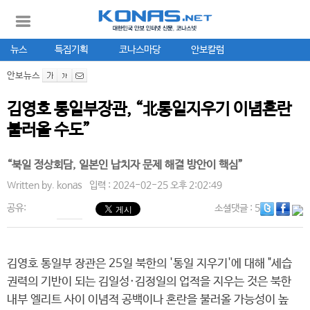
뉴스
특집기획
코나스마당
안보칼럼
안보뉴스
김영호 통일부장관, “北통일지우기 이념혼란
불러올 수도”
“북일 정상회담, 일본인 납치자 문제 해결 방안이 핵심”
Written by.
konas
입력 : 2024-02-25 오후 2:02:49
공유:
소셜댓글
: 5
김영호 통일부 장관은 25일 북한의 '통일 지우기'에 대해 "세습
권력의 기반이 되는 김일성·김정일의 업적을 지우는 것은 북한
내부 엘리트 사이 이념적 공백이나 혼란을 불러올 가능성이 높