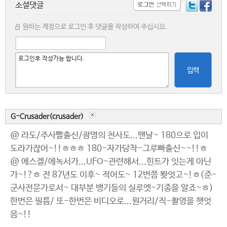
소셜댓글
원하는 계정으로 로그인 후 댓글을 작성하여 주십시요.
입력
G-Crusader(crusader)
@ 라도/주사빨출신/광명의 천사도...맨날~ 180으로 입이
도라가잖어~!!ㅎㅎㅎ 180-자가당착-그루빠출신~~!!ㅎ
@ 에스겔/에녹서가...UFO-관련해서...힌트가 잇는게 아닌
가~!?ㅎ 전 87년도 이후~ 적어도~ 12번쯤 봣엇고~!ㅎ(준-
군사전문가로서~ 대부분 뱅기들의 실루엣-기종을 알죠~ㅎ)
한번은 필름/ 또-한번은 비디오로...원거리/직-촬영을 햇엇
음~!!