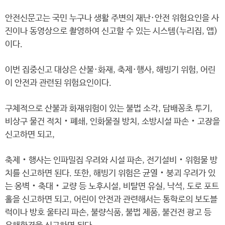
안전신문고는 국민 누구나 생활 주변의 재난·안전 위험요인을 사
진이나 동영상으로 촬영하여 신고할 수 있는 시스템(누리집, 앱)
이다.
이번 집중신고 대상은 산불·화재, 축제·행사, 해빙기 위험, 어린
이 안전과 관련된 위험요인이다.
구체적으로 산불과 화재위험이 있는 불법 소각, 담배꽁초 투기,
비상구 물건 적치‧폐쇄, 인화물질 방치, 소방시설 파손‧고장을
신고하면 되고,
축제‧행사는 인파밀집 우려와 시설 파손, 전기설비‧위험물 방
치를 신고하면 된다. 또한, 해빙기 위험은 균열‧붕괴 우려가 있
는 옹벽‧축대‧교량 등 노후시설, 비탈면 유실, 낙석, 도로 포트
홀을 신고하면 되고, 어린이 안전과 관련해서는 통학로의 보도블
럭이나 방호 울타리 파손, 불량식품, 불법 제품, 불건전 광고 등