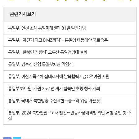
관련기사보기
통일부, 연천 소재 통일미래센터 31일 일반개방
통일부, '자전거 타고 DMZ까지'…통일염원 동해안 국토종주
통일부, '탈북민 기림비' 오두산 통일전망대 설치
통일부, 김수경 신임 통일부차관 취임식
통일부, 이산가족 4차 실태조사에 남북협력기금 8억여원 지원
통일부 하나원, 개원 25주년 계기 탈북민 초청 행사 개최
통일부, 국내서 북한방송 수신제한…중→러 위성 바꾼 탓
통일부, 2024 북한인권보고서 발간…반동사상배격법 위반 처형 증언 첫 수
집