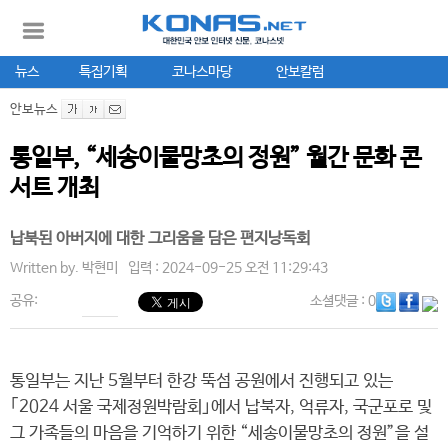
뉴스
특집기획
코나스마당
안보칼럼
안보뉴스
통일부, “세송이물망초의 정원” 월간 문화 콘
서트 개최
납북된 아버지에 대한 그리움을 담은 편지낭독회
Written by.
박현미
입력 : 2024-09-25 오전 11:29:43
공유:
소셜댓글
: 0
통일부는 지난 5월부터 한강 뚝섬 공원에서 진행되고 있는
｢2024 서울 국제정원박람회｣에서 납북자, 억류자, 국군포로 및
그 가족들의 마음을 기억하기 위한 “세송이물망초의 정원”을 설