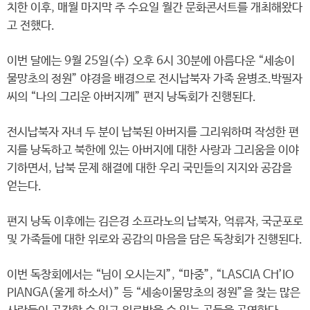
치한 이후, 매월 마지막 주 수요일 월간 문화콘서트를 개최해왔다
고 전했다.
이번 달에는 9월 25일(수) 오후 6시 30분에 아름다운 “세송이
물망초의 정원” 야경을 배경으로 전시납북자 가족 윤병조.박필자
씨의 “나의 그리운 아버지께” 편지 낭독회가 진행된다.
전시납북자 자녀 두 분이 납북된 아버지를 그리워하며 작성한 편
지를 낭독하고 북한에 있는 아버지에 대한 사랑과 그리움을 이야
기하면서, 납북 문제 해결에 대한 우리 국민들의 지지와 공감을
얻는다.
편지 낭독 이후에는 김은경 소프라노의 납북자, 억류자, 국군포로
및 가족들에 대한 위로와 공감의 마음을 담은 독창회가 진행된다.
이번 독창회에서는 “님이 오시는지”, “마중”, “LASCIA CH’IO
PIANGA(울게 하소서)” 등 “세송이물망초의 정원”을 찾는 많은