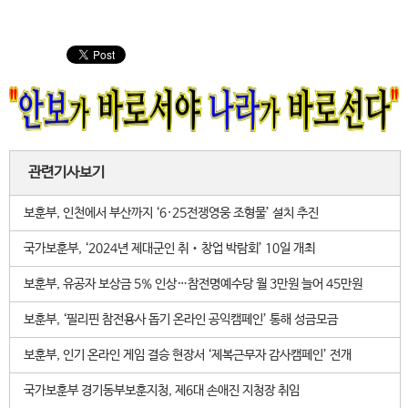
관련기사보기
보훈부, 인천에서 부산까지 ‘6·25전쟁영웅 조형물’ 설치 추진
국가보훈부, ‘2024년 제대군인 취‧창업 박람회’ 10일 개최
보훈부, 유공자 보상금 5％ 인상…참전명예수당 월 3만원 늘어 45만원
보훈부, ‘필리핀 참전용사 돕기 온라인 공익캠페인’ 통해 성금모금
보훈부, 인기 온라인 게임 결승 현장서 ‘제복근무자 감사캠페인’ 전개
국가보훈부 경기동부보훈지청, 제6대 손애진 지청장 취임