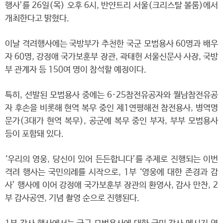
행사’를 26일(목) 오후 6시, 반얀트리 서울(크리스탈 볼룸)에서
개최한다고 밝혔다.
이날 격려행사에는 국방부가 추천한 국군 모범용사 60명과 배우
자 60명, 강정애 국가보훈부 장관, 곽태헌 서울신문사 사장, 국방
부 관계자 등 150여 명이 참석할 예정이다.
특히, 선발된 모범용사 중에는 6·25참전유공자와 월남참전유공
자 후손을 비롯해 현역 복무 중인 제1연평해전 참전용사, 병역명
문가(3대가 현역 복무), 공군에 복무 중인 부자, 부부 모범용사
등이 포함돼 있다.
‘우리의 영웅, 당신이 있어 든든합니다’를 주제로 진행되는 이번
격려 행사는 국민의례를 시작으로, 1부 ‘영웅에 대한 존경과 감
사’ 행사에 이어 강정애 국가보훈부 장관의 환영사, 감사 만찬, 2
부 감사공연, 기념 촬영 순으로 진행된다.