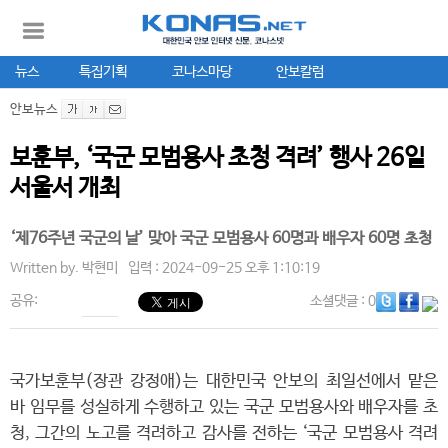
뉴스
특집기획
코나스마당
안보칼럼
안보뉴스
보훈부, ‘국군 모범용사 초청 격려’ 행사 26일
서울서 개최
‘제76주년 국군의 날’ 맞아 국군 모범용사 60명과 배우자 60명 초청
Written by.
박현미
입력 : 2024-09-25 오후 1:10:19
공유:
소셜댓글
: 0
국가보훈부(장관 강정애)는 대한민국 안보의 최일선에서 맡은
바 임무를 성실하게 수행하고 있는 국군 모범용사와 배우자를 초
청, 그간의 노고를 격려하고 감사를 전하는 ‘국군 모범용사 격려