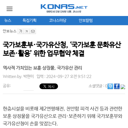
뉴스
특집기획
코나스마당
안보칼럼
안보뉴스
국가보훈부·국가유산청, ‘국가보훈 문화유산
보존·활용’ 위한 업무협약 체결
역사적 가치있는 보훈 상징물, 국가유산 관리
Written by.
박현미
입력 : 2024-09-27 오전 9:51:22
공유:
소셜댓글
: 0
현충시설을 비롯해 제2연평해전, 천안함 피격 사건 등과 관련한
보훈 상징물을 국가유산으로 관리·보존하기 위해 국가보훈부와
국가유산청이 손을 맞잡는다.