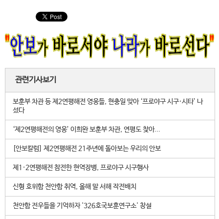
관련기사보기
보훈부 차관 등 제2연평해전 영웅들, 현충일 맞아 ‘프로야구 시구·시타’ 나
섰다
‘제2연평해전의 영웅’ 이희완 보훈부 차관, 연평도 찾아...
[안보칼럼] 제2연평해전 21주년에 돌아보는 우리의 안보
제1·2연평해전 참전한 현역장병, 프로야구 시구행사
신형 호위함 천안함 취역, 올해 말 서해 작전배치
천안함 전우들을 기억하자 '326호국보훈연구소' 창설