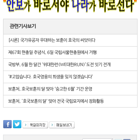
관련기사보기
[시론] 국가유공자 우대하는 보훈이 호국의 씨앗이다
제67회 현충일 추념식, 6일 국립서울현충원에서 거행
국방부, 6월 한 달간 ‘위대한런(WE대한RUN)’도전 잇기 전개
‘#고맙습니다. 호국영웅의 희생을 잊지 않겠습니다’
보훈처, 호국보훈의 달 맞아 ‘숭고한 6월’ 기간 운영
보훈처, '호국보훈의 달' 맞아 전국 국립묘지에서 정화활동