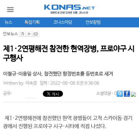
뉴스
특집기획
코나스마당
안보칼럼
안보뉴스
제1·2연평해전 참전한 현역장병, 프로야구 시
구행사
이철규·이용일 상사, 참전했던 함정번호를 등번호로 새겨
Written by.
이숙경
입력 : 2022-06-08 오전 9:36:06
공유:
소셜댓글
: 0
제1·2연평해전에 참전했던 현역 장병들이 고척 스카이돔 경기
장에서 진행된 프로야구 시구·시타에 직접 나섰다.