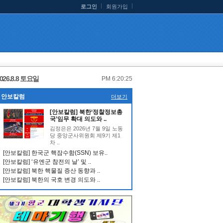
로그인
회원가입
026.8.8 토요일
PM 6:20:25
안보칼럼
더보기
[안보칼럼] 북한‘정찰정보총
국’임무 확대 의도와 ..
김정은은 2026년 7월 9일 노동
당 중앙군사위원회 제9기 제1
차 ..
[안보칼럼] 한국군 핵잠수함(SSN) 보유..
[안보칼럼] ‘유엔군 참전의 날’ 및 ..
[안보칼럼] 북한 핵물질 증산 동향과 ..
[안보칼럼] 북한의 국호 변경 의도와 ..