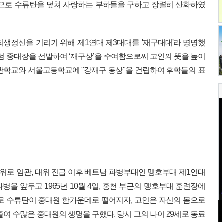
몸으로 수류탄을 덮쳐 사랑하는 부하들을 구하고 장렬히 산화하였
생정신을 기리기 위해 제1연대 제3대대를 '재구대대'라 명명했
모범 중대장을 선발하여 ‘재구상’을 수여함으로써 고인의 뜻을 높이
관학교와 서울고등학교에 "강재구 동상"을 건립하여 후학들의 표
 소위로 임관, 대위 진급 이후 베트남 파병부대인 맹호부대 제1연대
병을 앞두고 1965년 10월 4일, 홍천 부근의 맹호부대 훈련장에
로 수류탄이 중대원 한가운데로 떨어지자, 고인은 자신의 몸으로
줄여 수많은 중대원의 생명을 구했다. 당시 그의 나이 29세로 동료