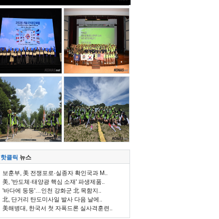
핫클릭
뉴스
보훈부, 美 전쟁포로·실종자 확인국과 M..
美, '반도체·태양광 핵심 소재' 파생제품..
'바다에 둥둥'…인천 강화군 北 목함지..
北, 단거리 탄도미사일 발사 다음 날에..
美해병대, 한국서 첫 자폭드론 실사격훈련..