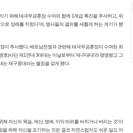
기리기 위해 태극무공훈장 수여와 함께 1계급 특진을 추서하고, 위
로 장례를 치렀다’며, 병사들의 결의를 새롭게 하는 계기가 됐
장이 추서됐다. 베트남전쟁과 관련해 태극무공훈장이 수여된 최
(맹호)사단 제1연대 3대대는 이날로부터 '재구대대'라 명명됐고 그
대는 재구중대라는 별칭을 갖게 됐다.
해 자신의 목숨, 재산, 명예, 이익 따위를 바치거나 버리는 것’이
사람을 위해 자신을 포기하는 것은 결코 자연스럽지도 쉬운 일도 아