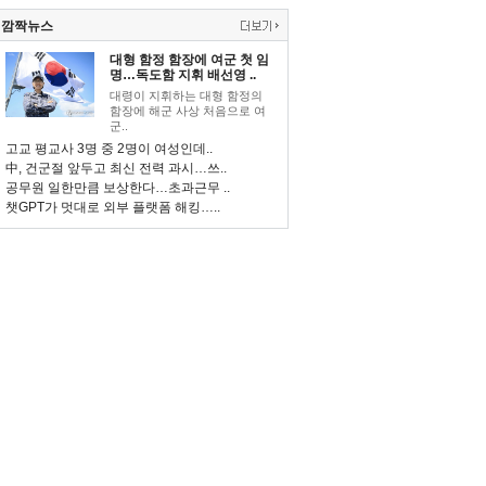
깜짝뉴스
대형 함정 함장에 여군 첫 임
명…독도함 지휘 배선영 ..
대령이 지휘하는 대형 함정의
함장에 해군 사상 처음으로 여
군..
고교 평교사 3명 중 2명이 여성인데..
中, 건군절 앞두고 최신 전력 과시…쓰..
공무원 일한만큼 보상한다…초과근무 ..
챗GPT가 멋대로 외부 플랫폼 해킹…..