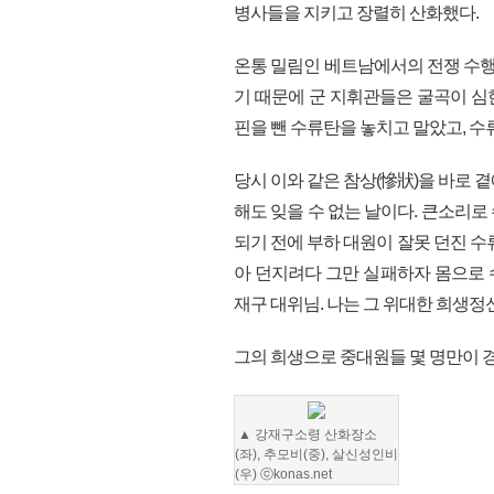
병사들을 지키고 장렬히 산화했다.
온통 밀림인 베트남에서의 전쟁 수행
기 때문에 군 지휘관들은 굴곡이 심
핀을 뺀 수류탄을 놓치고 말았고, 수
당시 이와 같은 참상(慘狀)을 바로 
해도 잊을 수 없는 날이다. 큰소리
되기 전에 부하 대원이 잘못 던진 수
아 던지려다 그만 실패하자 몸으로
재구 대위님. 나는 그 위대한 희생정
그의 희생으로 중대원들 몇 명만이 
▲
강재구소령 산화장소
(좌), 추모비(중), 살신성인비
(우)
ⓒkonas.net