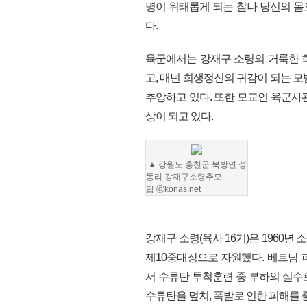
명이 위태롭게 되는 찰나 당신의 
다.
육군에서는 강재구 소령의 거룩한 희
고, 매년 희생정신의 귀감이 되는 
추앙하고 있다. 또한 모교인 육군사
상이 되고 있다.
▲
강원도 홍천군 북방면 성
동리 강재구소령추모
탑
ⓒkonas.net
강재구 소령(육사 16기)은 1960년
제10중대장으로 자원했다. 베트남 파
서 수류탄 투척훈련 중 부하의 실수
수류탄을 덮쳐, 폭발로 인한 피해를 