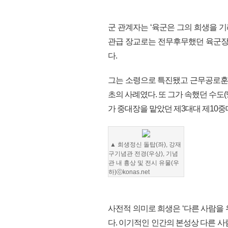
군 관계자는 ‘육군은 그의 희생을 
관급 장교로는 전무후무했던 육군장으
다.
그는 소령으로 특진됐고 근무공로훈
초의 사례였다. 또 그가 속했던 수도
가 중대장을 맡았던 제3대대 제10중
▲
희생정신 돌탑(좌), 강재
구기념관 전경(우상), 기념
관 내 흉상 및 전시 유물(우
하)
ⓒkonas.net
사전적 의미로 희생은 ‘다른 사람을 위
다. 이기적인 인간의 본성상 다른 