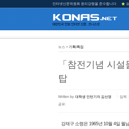
인터넷신문위원회 윤리강령을 준수합니다
즐
뉴스 >
기획/특집
「참전기념 시설물
탑
Written by.
대학생 인턴기자 김선영
입력 :
공유:
강재구 소령은 1965년 10월 4일 