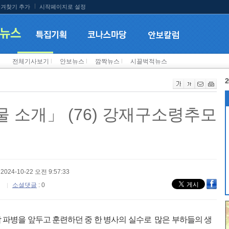
겨찾기 추가
시작페이지로 설정
전체기사보기
l
안보뉴스
l
깜짝뉴스
l
시끌벅적뉴스
2
 소개」 (76) 강재구소령추모
 2024-10-22 오전 9:57:33
소셜댓글
: 0
월남 파병을 앞두고 훈련하던 중 한 병사의 실수로 많은 부하들의 생