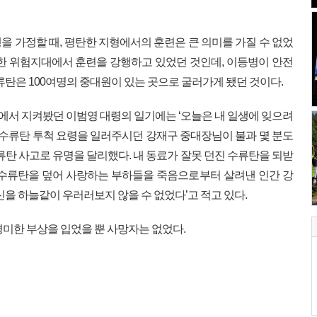
을 가정할 때, 평탄한 지형에서의 훈련은 큰 의미를 가질 수 없었
한 위험지대에서 훈련을 강행하고 있었던 것인데, 이등병이 안전
류탄은 100여명의 중대원이 있는 곳으로 굴러가게 됐던 것이다.
곁에서 지켜봤던 이범영 대령의 일기에는 ‘오늘은 내 일생에 잊으려
로 수류탄 투척 요령을 일러주시던 강재구 중대장님이 불과 몇 분도
류탄 사고로 유명을 달리했다. 내 동료가 잘못 던진 수류탄을 되받
 수류탄을 덮어 사랑하는 부하들을 죽음으로부터 살려낸 인간 강
신을 하늘같이 우러러보지 않을 수 없었다’고 적고 있다.
경미한 부상을 입었을 뿐 사망자는 없었다.