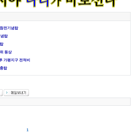
25참전기념탑
기념탑
충탑
준위 동상
전투 가평지구 전적비
현충탑
1