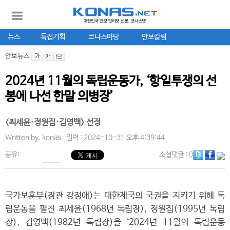
뉴스
특집기획
코나스마당
안보칼럼
안보뉴스
2024년 11월의 독립운동가, ‘항일투쟁의 선
봉에 나선 한말 의병장’
<최세윤·정원집·김영백> 선정
Written by.
konas
입력 : 2024-10-31 오후 4:39:44
공유:
소셜댓글
: 0
국가보훈부(장관 강정애)는 대한제국의 국권을 지키기 위해 독
립운동을 펼친 최세윤(1968년 독립장), 정원집(1995년 독립
장), 김영백(1982년 독립장)을 ‘2024년 11월의 독립운동