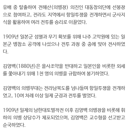
유배 중 탈출하여 전해산(의병장) 의진인 대동창의단에 선봉장
으로 참여하고, 전라도 지역에서 항일투쟁을 전개하면서 군사지
식을 활용하여 여러 전투를 승리로 이끌었다.
1909년 일본군 섬멸과 무기 확보를 위해 나주 고막원에 있는 일
본군 병참소 공격에 나섰으나 전투 과정 중 총에 맞아 전사하였
다.
김영백(1880년)은 을사조약을 반대하고 일본인을 비롯한 외세
를 쫓아내기 위해 1천 명의 의병을 규합하여 봉기하였다.
김영백의 의병부대는 전라남북도를 넘나들며 항일투쟁을 전개하
였고, 10여 차례 이상 일제 군경과 전투를 벌였다.
1909년 일제의 남한대토벌작전 이후 김영백 의병장을 비롯해 휘
하의 의병 상당수가 체포되었으며, 김영백은 교수형을 선고받고
순국하였다.