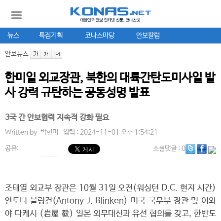
뉴스
특집기획
코나스마당
안보칼럼
안보뉴스
한미일 외교장관, 북한의 대륙간탄도미사일 발
사 강력 규탄하는 공동성명 발표
3국 간 안보협력 지속적 강화 필요
Written by.
박현미
입력 : 2024-11-01 오후 1:54:21
공유:
소셜댓글
: 0
조태열 외교부 장관은 10월 31일 오전(워싱턴 D.C. 현지 시간)
안토니 블링컨(Antony J. Blinken) 미국 국무부 장관 및 이와
야 다케시 (岩屋 毅) 일본 외무대신과 유선 협의를 갖고, 한반도