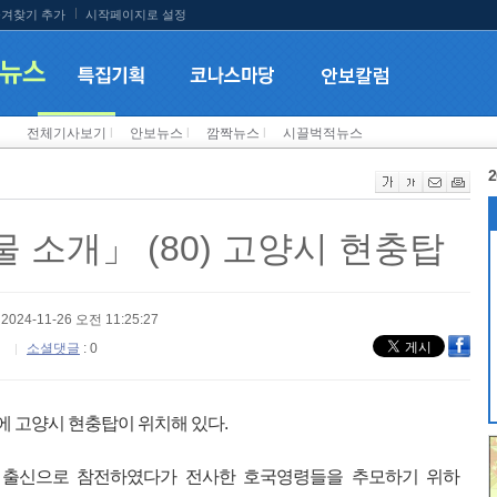
겨찾기 추가
시작페이지로 설정
전체기사보기
l
안보뉴스
l
깜짝뉴스
l
시끌벅적뉴스
2
 소개」 (80) 고양시 현충탑
 2024-11-26 오전 11:25:27
소셜댓글
: 0
에 고양시 현충탑이 위치해 있다.
시 출신으로 참전하였다가 전사한 호국영령들을 추모하기 위하