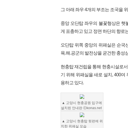
그 아래 좌우 4개의 부조는 조국을 
중앙 오단탑 좌우의 불꽃형상은 햇
게 표충하고 있고 정면 하단의 향로
오단탑 위쪽 중앙의 위패실은 순국선
육.해.공군의 발전상을 굳건한 충성심
현충탑 재건립을 통해 현충시설로서
기 위해 위패실을 새로 설치, 400
용하고 있다.
▲ 고양시 현충공원 입구에
설치된 안내판 ⓒkonas.net
▲ 고양시 현충탑 뒷편에 위
치한 위패실 모습