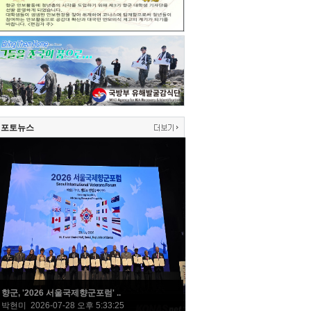
포토뉴스
향군, '2026 서울국제향군포럼' ..
박현미 2026-07-28 오후 5:33:25