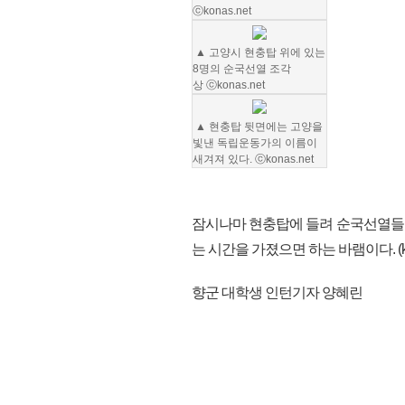
ⓒkonas.net
▲ 고양시 현충탑 위에 있는
8
명의 순국선열 조각
상
ⓒkonas.net
▲ 현충탑 뒷면에는 고양을
빛낸 독립운동가의 이름이
새겨져 있다. ⓒkonas.net
잠시나마 현충탑에 들려 순국선열들
는 시간을 가졌으면 하는 바램이다. (ko
향군 대학생 인턴기자 양혜린