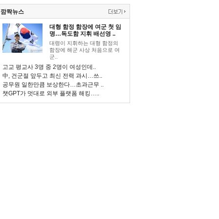
깜짝뉴스
대형 함정 함장에 여군 첫 임
명…독도함 지휘 배선영 ..
대령이 지휘하는 대형 함정의
함장에 해군 사상 처음으로 여
군..
고교 평교사 3명 중 2명이 여성인데..
中, 건군절 앞두고 최신 전력 과시…쓰..
공무원 일한만큼 보상한다…초과근무 ..
챗GPT가 멋대로 외부 플랫폼 해킹…..