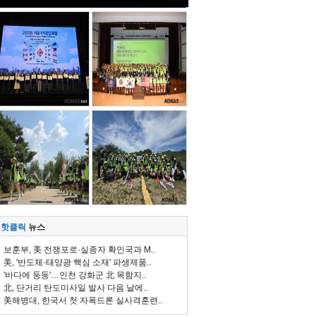
핫클릭
뉴스
보훈부, 美 전쟁포로·실종자 확인국과 M..
美, '반도체·태양광 핵심 소재' 파생제품..
'바다에 둥둥'…인천 강화군 北 목함지..
北, 단거리 탄도미사일 발사 다음 날에..
美해병대, 한국서 첫 자폭드론 실사격훈련..