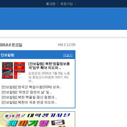
로그인
회원가입
026.8.8 토요일
AM 2:12:09
안보칼럼
더보기
[안보칼럼] 북한‘정찰정보총
국’임무 확대 의도와 ..
김정은은 2026년 7월 9일 노동
당 중앙군사위원회 제9기 제1
차 ..
[안보칼럼] 한국군 핵잠수함(SSN) 보유..
[안보칼럼] ‘유엔군 참전의 날’ 및 ..
[안보칼럼] 북한 핵물질 증산 동향과 ..
[안보칼럼] 북한의 국호 변경 의도와 ..