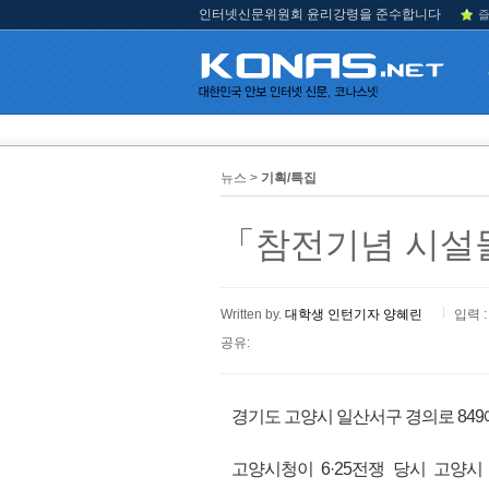
인터넷신문위원회 윤리강령을 준수합니다
즐
뉴스 >
기획/특집
「참전기념 시설물
Written by.
대학생 인턴기자 양혜린
입력 :
공유:
경기도 고양시 일산서구 경의로 849
고양시청이 6·25전쟁 당시 고양