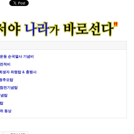
년운동 순국열사 기념비
 전적비
희생자 위령탑 & 충령사
소령추모탑
25참전기념탑
기념탑
충탑
준위 동상