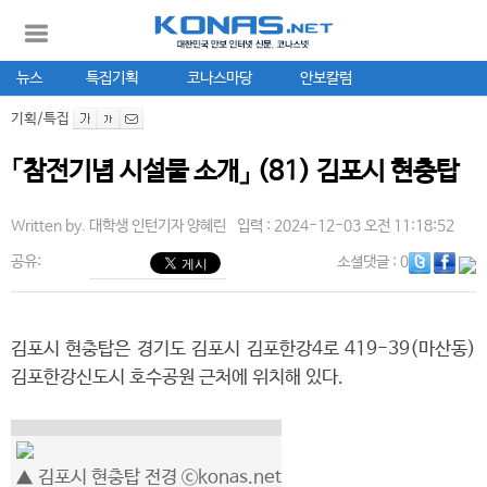
뉴스
특집기획
코나스마당
안보칼럼
기획/특집
「참전기념 시설물 소개」 (81) 김포시 현충탑
Written by.
대학생 인턴기자 양혜린
입력 : 2024-12-03 오전 11:18:52
공유:
소셜댓글
: 0
김포시 현충탑은 경기도 김포시 김포한강4로 419-39(마산동)
김포한강신도시 호수공원 근처에 위치해 있다.
▲ 김포시 현충탑 전경 ⓒkonas.net