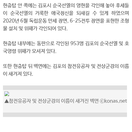
현충탑 안 쪽에는 김포시 순국선열의 영현을 각인해 놓아 후세들
이 순국선열의 거룩한 애국정신을 되새길 수 있게 하였으며
2020년 6월 독립운동 만세 장면, 6·25전투 장면을 표현한 조형
물 설치 및 위패가 각인되어 있다.
현충탑 내부에는 동판으로 각인된 953명 김포의 순국선열 및 호
국영령 위패가 모셔져 있다.
또한 현충탑 뒤 벽면에는 김포의 참전유공자 및 전상군경의 이름
이 새겨져 있다.
▲참전유공자 및 전상군경의 이름이 새겨진 벽면 ⓒkonas.net