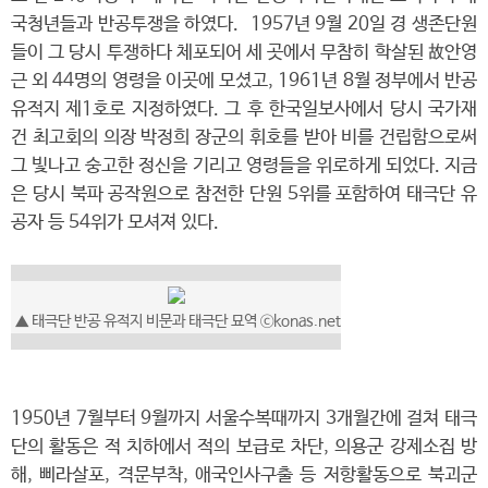
국청년들과 반공투쟁을 하였다. 1957년 9월 20일 경 생존단원
들이 그 당시 투쟁하다 체포되어 세 곳에서 무참히 학살된 故안영
근 외 44명의 영령을 이곳에 모셨고, 1961년 8월 정부에서 반공
유적지 제1호로 지정하였다. 그 후 한국일보사에서 당시 국가재
건 최고회의 의장 박정희 장군의 휘호를 받아 비를 건립함으로써
그 빛나고 숭고한 정신을 기리고 영령들을 위로하게 되었다. 지금
은 당시 북파 공작원으로 참전한 단원 5위를 포함하여 태극단 유
공자 등 54위가 모셔져 있다.
▲ 태극단 반공 유적지 비문과 태극단 묘역 ⓒkonas.net
1950년 7월부터 9월까지 서울수복때까지 3개월간에 걸쳐 태극
단의 활동은 적 치하에서 적의 보급로 차단, 의용군 강제소집 방
해, 삐라살포, 격문부착, 애국인사구출 등 저항활동으로 북괴군