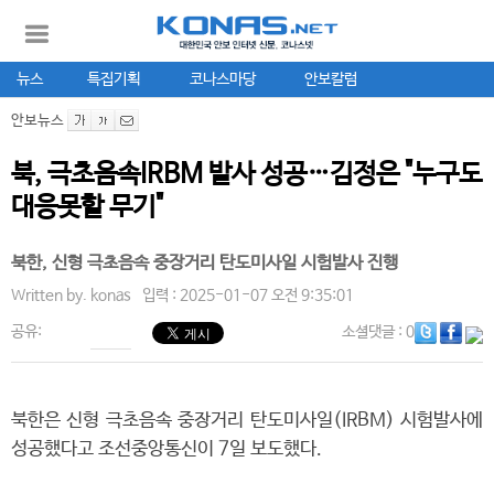
뉴스
특집기획
코나스마당
안보칼럼
안보뉴스
북, 극초음속IRBM 발사 성공…김정은 "누구도
대응못할 무기"
북한, 신형 극초음속 중장거리 탄도미사일 시험발사 진행
Written by.
konas
입력 : 2025-01-07 오전 9:35:01
공유:
소셜댓글
: 0
북한은 신형 극초음속 중장거리 탄도미사일(IRBM) 시험발사에
성공했다고 조선중앙통신이 7일 보도했다.