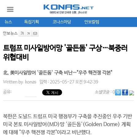
뉴스
특집기획
코나스마당
안보칼럼
안보뉴스
트럼프 미사일방어망 '골든돔' 구상…북중러
위협대비
北, 美미사일방어 '골든돔' 구축 비난…"우주 핵전쟁 각본"
Written by.
konas
입력 : 2025-05-27 오전 9:42:39
공유:
소셜댓글
: 0
북한은 도널드 트럼프 미국 행정부가 구축을 추진중인 우주 기반
미국 본토 미사일방어(MD)망 '골든돔'(Golden Dome) 계획
에 대해 "우주 핵전쟁 각본"이라고 비난했다.