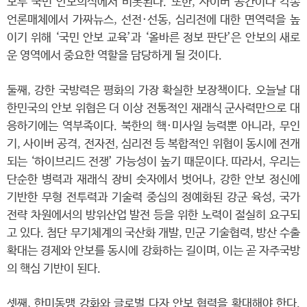
모두 국민 안보의식에서 비롯된다. 또한, 사이버 공간이나 각종
언론매체에서 가짜뉴스, 선전·선동, 심리전에 대한 면역력을 높
이기 위해 ‘국민 안보 교육’과 ‘올바른 정보 판단’은 안보의 새로
운 영역에서 중요한 역할을 담당하게 될 것이다.
둘째, 강한 국방력은 평화의 가장 확실한 보장책이다. 오늘날 대
한민국의 안보 위협은 더 이상 전통적인 재래식 군사력만으로 대
응하기에는 역부족이다. 북한의 핵·미사일 능력뿐 아니라, 무인
기, 사이버 공격, 전자전, 심리전 등 복합적인 위협이 동시에 전개
되는 ‘하이브리드 전쟁’ 가능성이 높기 때문이다. 따라서, 우리는
단순한 병력과 재래식 장비 숫자에서 벗어나, 강한 안보 정신에
기반한 무형 전투력과 기술력 중심의 정예화된 강군 육성, 국가
전략 차원에서의 방위산업 발전 등을 위한 노력이 절실히 요구되
고 있다. 첨단 무기체계의 국산화 개발, 민군 기술협력, 방산 수출
확대는 경제와 안보를 동시에 강화하는 길이며, 이는 곧 자주국방
의 핵심 기반이 된다.
셋째, 한미동맹 강화와 글로벌 다자 안보 협력을 확대해야 한다.