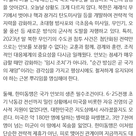
을 앗아갔다. 오늘날 상황도 크게 다르지 않다. 북한은 재래식 무
기에서 벗어나 핵과 장거리 탄도미사일 등을 개발하여 전략적 억
지력을 강화하고, 초대형 방사포와 극초음속 미사일, 무인기, 오
물 풍선 등 새로운 방식의 군사적 도발을 자행하고 있다. 특히,
2023년 말 북한 무인기의 수도권 침투 사건은 첨단화된 전력만
으로는 안보를 보장할 수 없다는 교훈과 함께, 경계와 훈련, 조직
적인 대응체계의 중요성을 다시금 일깨웠다. 안보는 정세가 매우
급할 때만 강화하는 ‘임시 조치’가 아니라, “순간 방심은 곧 국가
의 재앙”이라는 경각심을 가지고 평상시에도 철저하게 유지되어
야 하는 근본 뿌리임을 명심해야 한다.
둘째, 한미동맹은 국가 안보의 생존 필수조건이다. 6·25전쟁 초
기 낙동강 전선까지 밀린 상황에서 미국을 비롯한 자유 진영의 군
사적 지원이 없었다면, 대한민국은 지도상에서 사라졌을지도 모
른다. 미국은 약 180만 명에 달하는 병력을 파병했고, 3만 7천여
명이 넘는 미군이 이 땅에서 목숨을 잃었다. 한미동맹은 이처럼
단순한 전략적 제휴가 아닌, 피로 맺어진 관계이며 지금까지도 대