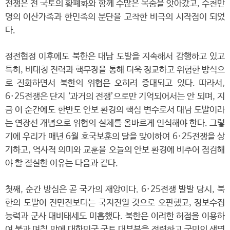
전쟁은 전 국토의 황폐화와 함께 수많은 목숨을 앗아갔고, 수천만
명의 이산가족과 한민족의 분단을 고착한 비극의 시작점이 되었
다.
정전협정 이후에도 북한은 대남 도발을 지속해서 감행하고 있고
특히, 비대칭 전력과 핵무장을 통해 더욱 정교하고 위험한 방식으
로 진화하면서 북한의 위협은 오히려 증대되고 있다. 따라서,
6·25전쟁은 단지 ‘과거의 전쟁’으로만 기억되어서는 안 되며, 지
금 이 순간에도 한반도 안보 환경의 핵심 변수로서 대남 도발이라
는 연장선 개념으로 위협의 실체를 올바르게 인식해야 한다. 그렇
기에 우리가 매년 6월 호국보훈의 달을 맞이하여 6·25전쟁을 상
기하고, 역사적 의미와 교훈을 오늘의 안보 환경에 비추어 점검해
야 할 절실한 이유는 다음과 같다.
첫째, 순간 방심은 곧 국가의 재앙이다. 6·25전쟁 발발 당시, 북
한의 도발이 전면전보다는 국지전일 것으로 오판했고, 정보수집
능력과 군사 대비태세도 미흡했다. 북한은 이러한 허점을 이용하
여 불과 며칠 만에 대한민국 국토 대부분을 점령하고 국민의 생명