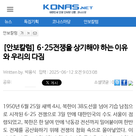
뉴스
특집기획
코나스마당
안보칼럼
안보칼럼
[안보칼럼] 6·25전쟁을 상기해야 하는 이유
와 우리의 다짐
Written by.
박용식
입력 : 2025-06-12 오전 9:03:08
공유:
소셜댓글
: 0
1950년 6월 25일 새벽 4시, 북한이 38도선을 넘어 기습 남침으
로 시작된 6·25 전쟁으로 3일 만에 대한민국의 수도 서울이 점
령되었고, 북한은 한 달여 만에 낙동강 전선까지 밀어붙이며 한반
도 전체를 공산화하기 위해 전쟁의 참화 속으로 몰아넣었다. 이