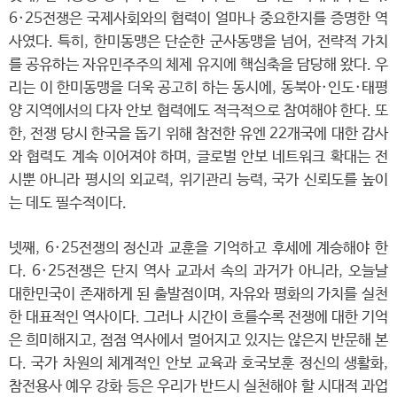
6·25전쟁은 국제사회와의 협력이 얼마나 중요한지를 증명한 역
사였다. 특히, 한미동맹은 단순한 군사동맹을 넘어, 전략적 가치
를 공유하는 자유민주주의 체제 유지에 핵심축을 담당해 왔다. 우
리는 이 한미동맹을 더욱 공고히 하는 동시에, 동북아·인도·태평
양 지역에서의 다자 안보 협력에도 적극적으로 참여해야 한다. 또
한, 전쟁 당시 한국을 돕기 위해 참전한 유엔 22개국에 대한 감사
와 협력도 계속 이어져야 하며, 글로벌 안보 네트워크 확대는 전
시뿐 아니라 평시의 외교력, 위기관리 능력, 국가 신뢰도를 높이
는 데도 필수적이다.
넷째, 6·25전쟁의 정신과 교훈을 기억하고 후세에 계승해야 한
다. 6·25전쟁은 단지 역사 교과서 속의 과거가 아니라, 오늘날
대한민국이 존재하게 된 출발점이며, 자유와 평화의 가치를 실천
한 대표적인 역사이다. 그러나 시간이 흐를수록 전쟁에 대한 기억
은 희미해지고, 점점 역사에서 멀어지고 있지는 않은지 반문해 본
다. 국가 차원의 체계적인 안보 교육과 호국보훈 정신의 생활화,
참전용사 예우 강화 등은 우리가 반드시 실천해야 할 시대적 과업