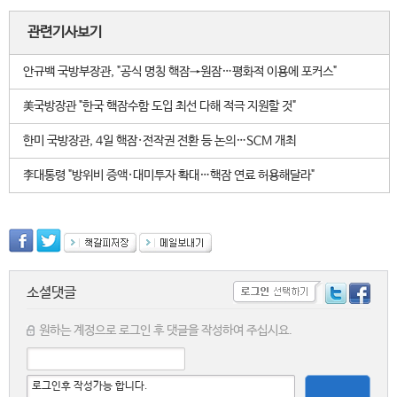
관련기사보기
안규백 국방부장관, "공식 명칭 핵잠→원잠…평화적 이용에 포커스"
美국방장관 "한국 핵잠수함 도입 최선 다해 적극 지원할 것"
한미 국방장관, 4일 핵잠·전작권 전환 등 논의…SCM 개최
李대통령 "방위비 증액·대미투자 확대…핵잠 연료 허용해달라"
소셜댓글
원하는 계정으로 로그인 후 댓글을 작성하여 주십시요.