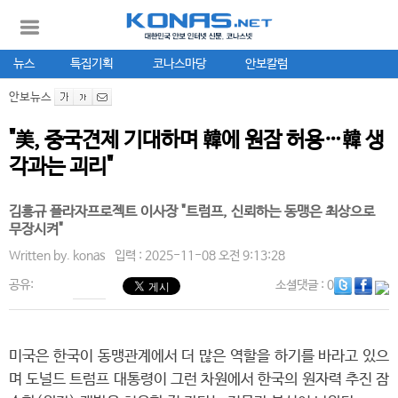
뉴스
특집기획
코나스마당
안보칼럼
안보뉴스
"美, 중국견제 기대하며 韓에 원잠 허용…韓 생
각과는 괴리"
김흥규 플라자프로젝트 이사장 "트럼프, 신뢰하는 동맹은 최상으로
무장시켜"
Written by.
konas
입력 : 2025-11-08 오전 9:13:28
공유:
소셜댓글
: 0
미국은 한국이 동맹관계에서 더 많은 역할을 하기를 바라고 있으
며 도널드 트럼프 대통령이 그런 차원에서 한국의 원자력 추진 잠