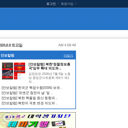
로그인
회원가입
026.8.8 토요일
AM 4:08:48
안보칼럼
더보기
[안보칼럼] 북한‘정찰정보총
국’임무 확대 의도와 ..
김정은은 2026년 7월 9일 노동
당 중앙군사위원회 제9기 제1
차 ..
[안보칼럼] 한국군 핵잠수함(SSN) 보유..
[안보칼럼] ‘유엔군 참전의 날’ 및 ..
[안보칼럼] 북한 핵물질 증산 동향과 ..
[안보칼럼] 북한의 국호 변경 의도와 ..