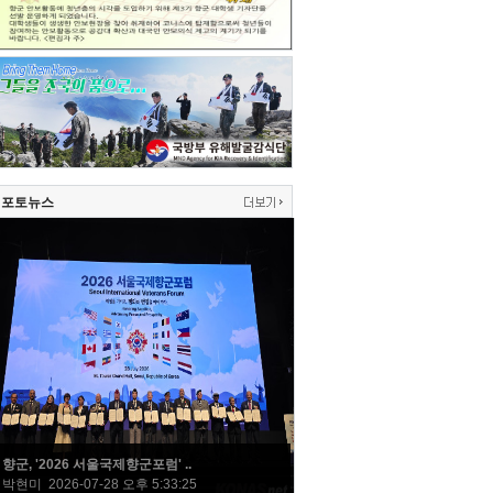
포토뉴스
향군, '2026 서울국제향군포럼' ..
박현미 2026-07-28 오후 5:33:25