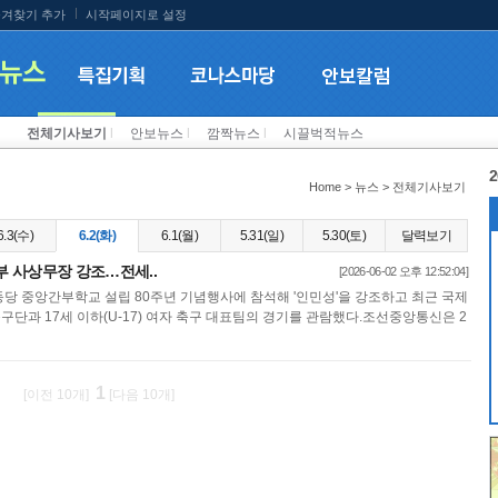
겨찾기 추가
시작페이지로 설정
전체기사보기
l
안보뉴스
l
깜짝뉴스
l
시끌벅적뉴스
2
Home > 뉴스 > 전체기사보기
6.3(수)
6.2(화)
6.1(월)
5.31(일)
5.30(토)
달력보기
간부 사상무장 강조…전세..
[2026-06-02 오후 12:52:04]
당 중앙간부학교 설립 80주년 기념행사에 참석해 '인민성'을 강조하고 최근 국제
단과 17세 이하(U-17) 여자 축구 대표팀의 경기를 관람했다.조선중앙통신은 2
1
[이전 10개]
[다음 10개]