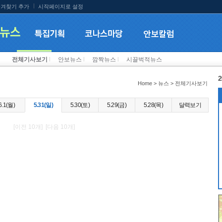
겨찾기 추가
시작페이지로 설정
전체기사보기
l
안보뉴스
l
깜짝뉴스
l
시끌벅적뉴스
2
Home > 뉴스 > 전체기사보기
6.1(월)
5.31(일)
5.30(토)
5.29(금)
5.28(목)
달력보기
[이전 10개] [다음 10개]