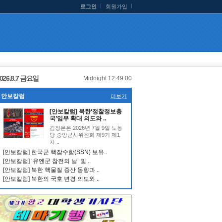
로그인
회원가입
026.8.7 금요일
Midnight 12:49:00
안보칼럼
더보기
[안보칼럼] 북한‘정찰정보총
국’임무 확대 의도와 ..
김정은은 2026년 7월 9일 노동
당 중앙군사위원회 제9기 제1
차 ..
[안보칼럼] 한국군 핵잠수함(SSN) 보유..
[안보칼럼] ‘유엔군 참전의 날’ 및 ..
[안보칼럼] 북한 핵물질 증산 동향과 ..
[안보칼럼] 북한의 국호 변경 의도와 ..