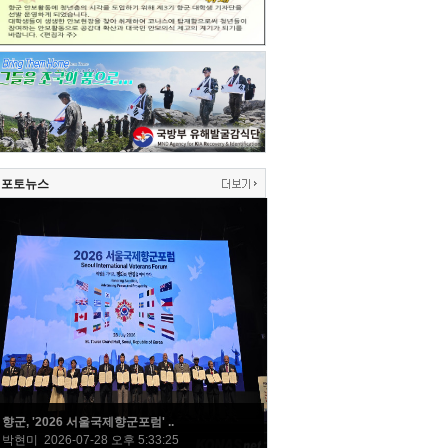
포토뉴스
향군, '2026 서울국제향군포럼' ..
박현미 2026-07-28 오후 5:33:25