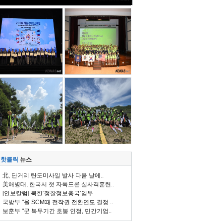
핫클릭
뉴스
北, 단거리 탄도미사일 발사 다음 날에..
美해병대, 한국서 첫 자폭드론 실사격훈련..
[안보칼럼] 북한‘정찰정보총국’임무 ..
국방부 "올 SCM때 전작권 전환연도 결정 ..
보훈부 "군 복무기간 호봉 인정, 민간기업..