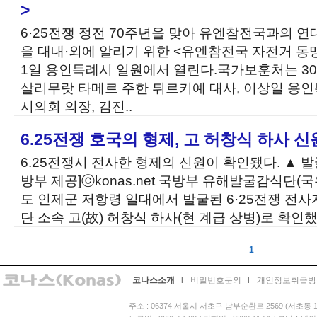
>
6·25전쟁 정전 70주년을 맞아 유엔참전국과의 연
을 대내·외에 알리기 위한 <유엔참전국 자전거 동맹
1일 용인특례시 일원에서 열린다.국가보훈처는 3
살리무랏 타메르 주한 튀르키예 대사, 이상일 용
시의회 의장, 김진..
6.25전쟁 호국의 형제, 고 허창식 하사 
6.25전쟁시 전사한 형제의 신원이 확인됐다. ▲ 발
방부 제공]ⓒkonas.net 국방부 유해발굴감식단(국
도 인제군 저항령 일대에서 발굴된 6·25전쟁 전사
단 소속 고(故) 허창식 하사(현 계급 상병)로 확인했다
1
코나스소개
l
비밀번호문의
l
개인정보취급방
주소 : 06374 서울시 서초구 남부순환로 2569 (서초동 13