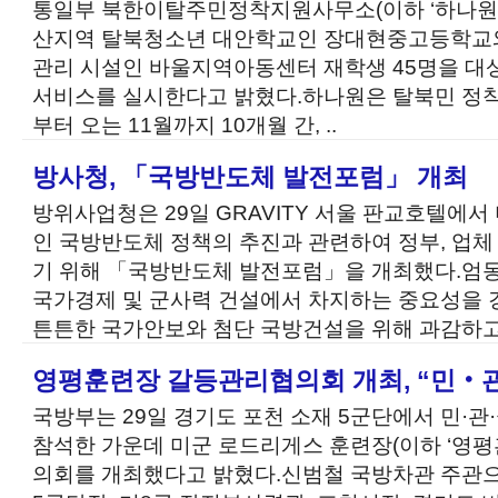
통일부 북한이탈주민정착지원사무소(이하 ‘하나원’)은
산지역 탈북청소년 대안학교인 장대현중고등학교와
관리 시설인 바울지역아동센터 재학생 45명을 대
서비스를 실시한다고 밝혔다.하나원은 탈북민 정착지
부터 오는 11월까지 10개월 간, ..
방사청, 「국방반도체 발전포럼」 개최
방위사업청은 29일 GRAVITY 서울 판교호텔에
인 국방반도체 정책의 추진과 관련하여 정부, 업체
기 위해 「국방반도체 발전포럼」을 개최했다.엄
국가경제 및 군사력 건설에서 차지하는 중요성을
튼튼한 국가안보와 첨단 국방건설을 위해 과감하고.
영평훈련장 갈등관리협의회 개최, “민‧관
국방부는 29일 경기도 포천 소재 5군단에서 민·관
참석한 가운데 미군 로드리게스 훈련장(이하 ‘영평
의회를 개최했다고 밝혔다.신범철 국방차관 주관