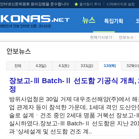
인터넷신문위원회 윤리강령을 준수합니다
즐겨찾기 추가
시작페이지로 설정
전체기사보기
l
안보뉴스
l
전체
4.2(일)
4.1(토)
3.31(금)
3.30(목)
3.29(수)
장보고-Ⅲ Batch-Ⅱ 선도함 기공식 개최,
정
방위사업청은 30일 거제 대우조선해양(주)에서 해
업 관계자 등이 참석한 가운데, 1세대 격인 도산안
술로 설계ㆍ건조 중인 2세대 명품 거북선 장보고-Ⅲ 
실시하였다.장보고-Ⅲ Batch-Ⅱ 선도함은 지난 20
과 ‘상세설계 및 선도함 건조 계..