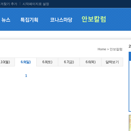
겨찾기 추가
시작페이지로 설정
2
Home > 안보칼럼
.10(월)
6.9(일)
6.8(토)
6.7(금)
6.6(목)
달력보기
1