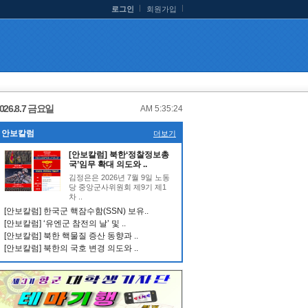
로그인
회원가입
026.8.7 금요일
AM 5:35:25
안보칼럼
더보기
[안보칼럼] 북한‘정찰정보총
국’임무 확대 의도와 ..
김정은은 2026년 7월 9일 노동
당 중앙군사위원회 제9기 제1
차 ..
[안보칼럼] 한국군 핵잠수함(SSN) 보유..
[안보칼럼] ‘유엔군 참전의 날’ 및 ..
[안보칼럼] 북한 핵물질 증산 동향과 ..
[안보칼럼] 북한의 국호 변경 의도와 ..