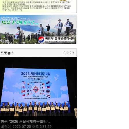
포토뉴스
향군, '2026 서울국제향군포럼' ..
박현미 2026-07-28 오후 5:33:25