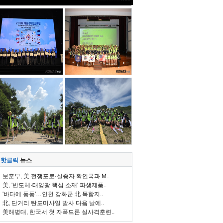
핫클릭
뉴스
보훈부, 美 전쟁포로·실종자 확인국과 M..
美, '반도체·태양광 핵심 소재' 파생제품..
'바다에 둥둥'…인천 강화군 北 목함지..
北, 단거리 탄도미사일 발사 다음 날에..
美해병대, 한국서 첫 자폭드론 실사격훈련..