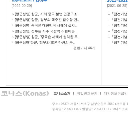
향군성명서 / 입장문
2021~20
[2022-09-29]
[2021-06-25]
[향군성명] 향군, '서해 중국 불법 인공구조..
「참전기념 시
[향군성명] 향군, '정부의 핵추진 잠수함 건..
「참전기념 시
[향군성명] 중국은 대한민국 서해에 설치..
「참전기념 시
[향군성명] 정부는 자주 국방력과 한미동..
「참전기념 시
[향군성명] 향군, "중국은 서해에 설치한 무..
「참전기념 시
[향군성명]향군, '정부와 軍은 만반의 군..
「참전기념 시
관련기사 46개
코나스소개
l
비밀번호문의
l
개인정보취급방
주소 : 06374 서울시 서초구 남부순환로 2569 (서초동 13
등록일 : 2005.11.02 / 발행일 : 2003.11.11 