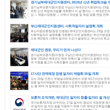
경기남부제대군인지원센터, 2018년 신년 취업워크숍 
경기남부보훈지청(지청장 구남신) 제대군인지원센터는 23일
위한 신년 취업워크숍를 개최했다.이 날 행사는 △ 제대군인지
강 △ 채용시장동향 △ 이력서 작성법 및 취업 맞춤 면접 전략 .
부산제대군인지원센터, 사회적일자리 설명회 개최
부산지방보훈청(청장 민병원) 제대군인지원센터는 23일 오전 
사회적일자리 설명회를 개최했다.이번 설명회는 부산지방경찰
으로 462명의 사회적 일자리 수요가 발생되고, 부산시내 학교의
제대군인 멘토, 우리가 먼저 나선다
경기남부보훈지청(지청장 구남신) 제대군인지원센터는 지난 1
청해 ‘2018년 제대군인 멘토 위촉식’을 가졌다고 밝혔다.
귀 지원을 돕고자 사회진출에 성공한 선배 제대군인..
17사단 전역예정 장병 일자리 박람회 20일 개최
오는 20일 인천시 부평실내체육관에서 보병 제17사단의 전역 
장병 일자리박람회'가 개최된다.인천지방중소벤처기업청과 방
는 총 30여 개 업체(방산 중소기업 9개 / 인천지역 중소기..
보훈처 조직개편, 제대군인 일자리 창출·일자리 질 개선
국가보훈처(처장 피우진)는 17일 일자리 중심의 국정운영 체
과 일자리 질 개선 등을 지원하기 위해 기존 제대군인취업과