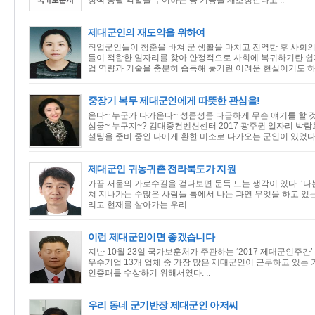
정책 총괄 역할을 부여하는 등 기능을 재조정한다고 ..
제대군인의 재도약을 위하여
직업군인들이 청춘을 바쳐 군 생활을 마치고 전역한 후 사회
들이 적합한 일자리를 찾아 안정적으로 사회에 복귀하기란 쉽
업 역량과 기술을 충분히 습득해 놓기란 어려운 현실이기도 하.
중장기 복무 제대군인에게 따뜻한 관심을!
온다~ 누군가 다가온다~ 성큼성큼 다급하게 무슨 얘기를 할 
심쿵~ 누구지~? 김대중컨벤션센터 2017 광주권 일자리 
설팅을 준비 중인 나에게 환한 미소로 다가오는 군인이 있었다. 
제대군인 귀농귀촌 전라북도가 지원
가끔 서울의 가로수길을 걷다보면 문득 드는 생각이 있다. ‘나는
쳐 지나가는 수많은 사람들 틈에서 나는 과연 무엇을 하고 있는
리고 현재를 살아가는 우리..
이런 제대군인이면 좋겠습니다
지난 10월 23일 국가보훈처가 주관하는 ‘2017 제대군인주간
우수기업 13개 업체 중 가장 많은 제대군인이 근무하고 있
인증패를 수상하기 위해서였다. ..
우리 동네 군기반장 제대군인 아저씨