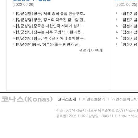
[2022-09-29]
[2021-06-25]
[향군성명] 향군, '서해 중국 불법 인공구조..
「참전기념 시
[향군성명] 향군, '정부의 핵추진 잠수함 건..
「참전기념 시
[향군성명] 중국은 대한민국 서해에 설치..
「참전기념 시
[향군성명] 정부는 자주 국방력과 한미동..
「참전기념 시
[향군성명] 향군, "중국은 서해에 설치한 무..
「참전기념 시
[향군성명]향군, '정부와 軍은 만반의 군..
「참전기념 시
관련기사 46개
코나스소개
l
비밀번호문의
l
개인정보취급방
주소 : 06374 서울시 서초구 남부순환로 2569 (서초동 13
등록일 : 2005.11.02 / 발행일 : 2003.11.11 