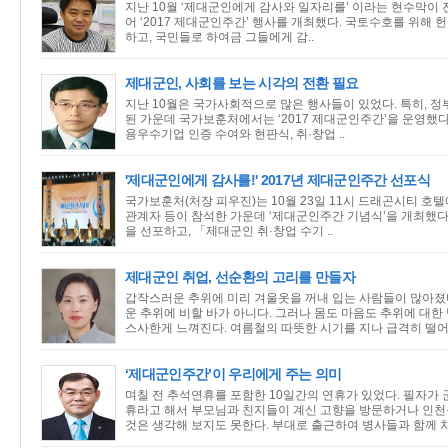
지난 10월 ‘제대군인에게 감사와 일자리를’ 이라는 현수막이
어 ‘2017 제대군인주간’ 행사를 개최했다. 국토수호를 위해
하고, 국민들로 하여금 그들에게 감..
제대군인, 사회를 보는 시각의 전환 필요
지난 10월은 국가사회적으로 많은 행사들이 있었다. 특히, 정
된 가운데 국가보훈처에서는 ‘2017 제대군인주간’을 운영했
용우수기업 인증 수여와 현판식, 취·창업 ..
'제대군인에게 감사를!' 2017년 제대군인주간 선포식
국가보훈처(처장 피우진)는 10월 23일 11시 드래곤시티 호
관계자 등이 참석한 가운데 ‘제대군인주간 기념식’을 개최했다
을 선포하고, 「제대군인 취·창업 수기 ..
제대군인 취업, 선순환의 고리를 만들자
갑작스러운 추위에 미리 겨울옷을 꺼내 입는 사람들이 많아졌
운 추위에 비할 바가 아니다. 그러나 몸도 마음도 추위에 대
스사한게 느껴진다. 여름철의 따뜻한 시기를 지나 급격히 떨어.
‘제대군인주간’이 우리에게 주는 의미
며칠 전 추석연휴를 포함한 10일간의 연휴가 있었다. 필자가
휴라고 해서 부모님과 친지들이 계신 고향을 방문하거나 인
것은 생각해 보지도 못한다. 부대로 출근하여 병사들과 함께 차