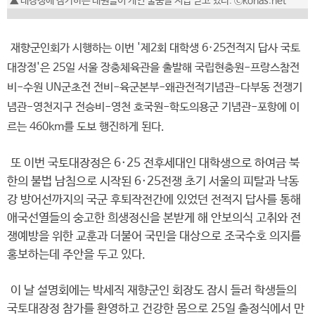
▲ 대장정에 참가하는 대원들이 개인 물품을 지급 받고 있다. ⓒkonas.net
재향군인회가 시행하는 이번 '제2회 대학생 6·25전적지 답사 국토
대장정'은 25일 서울 장충체육관을 출발해 국립현충원-프랑스참전
비-수원 UN군초전 전비-육군본부-왜관전적기념관-다부동 전쟁기
념관-영천지구 전승비-영천 호국원-학도의용군 기념관-포항에 이
르는 460km를 도보 행진하게 된다.
또 이번 국토대장정은 6·25 전후세대인 대학생으로 하여금 북
한의 불법 남침으로 시작된 6·25전쟁 초기 서울의 피탈과 낙동
강 방어선까지의 국군 후퇴작전간에 있었던 전적지 답사를 통해
애국선열들의 숭고한 희생정신을 본받게 해 안보의식 고취와 전
쟁예방을 위한 교훈과 더불어 국민을 대상으로 조국수호 의지를
홍보하는데 주안을 두고 있다.
이 날 설명회에는 박세직 재향군인 회장도 잠시 들러 학생들의
국토대장정 참가를 환영하고 건강한 몸으로 25일 출정식에서 만