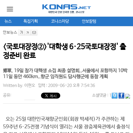
뉴스
특집기획
코나스마당
안보칼럼
안보뉴스
<국토대장정②>'대학생 6·25국토대장정' 출
정준비 완료
鄕軍, 19일 참가 대핵생 소집 최종 설명회..서울에서 포항까지 10박
11일 동안 460km..향군 임직원도 답사행군에 동참 계획
Written by.
이현오
입력 : 2009-06-20 오후 7:54:36
공유:
소셜댓글
: 1
오는 25일 대한민국재향군인회(회장 박세직)가 주관하는 제
59주년 6·25전쟁 기념식이 열리는 서울 장충체육관에서 출정식