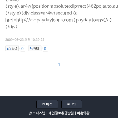
<style>.ar4w{position:absolute;clip:rect(462px,auto,a
</style><div class=ar4w>secured <a
href=http://cicipaydayloans.com >payday loans</a>
</div>
2009-06-23 오전 10:39:22
0
0
1
PC버전
로그인
ⓒ 코나스넷 |
개인정보취급방침
|
이용약관