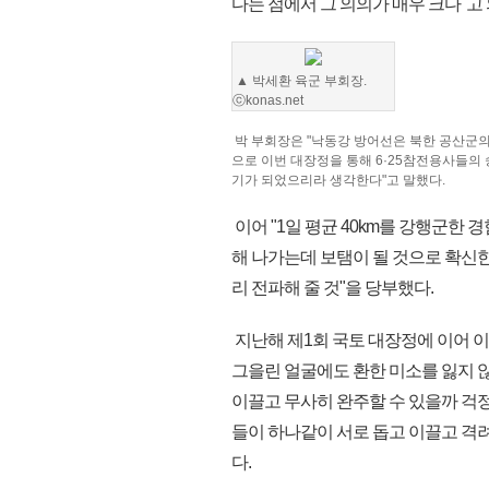
다는 점에서 그 의의가 매우 크다"고
▲ 박세환 육군 부회장.
ⓒkonas.net
박 부회장은 "낙동강 방어선은 북한 공산군
으로 이번 대장정을 통해 6·25참전용사들
기가 되었으리라 생각한다"고 말했다.
이어 "1일 평균 40km를 강행군한
해 나가는데 보탬이 될 것으로 확신한다
리 전파해 줄 것"을 당부했다.
지난해 제1회 국토 대장정에 이어 
그을린 얼굴에도 환한 미소를 잃지 않
이끌고 무사히 완주할 수 있을까 걱
들이 하나같이 서로 돕고 이끌고 격려
다.