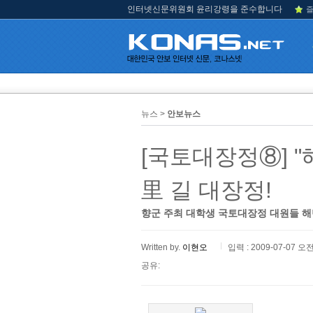
인터넷신문위원회 윤리강령을 준수합니다
즐
뉴스 >
안보뉴스
[국토대장정⑧] "해
里 길 대장정!
향군 주최 대학생 국토대장정 대원들 해단
Written by.
이현오
입력 : 2009-07-07 오전
공유: