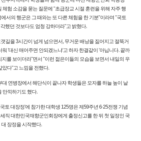
일 체험 소감을 묻는 질문에 "초급장교 시절 훈련을 위해 자주 행
에서의 행군은 그 때와는 또 다른 체험을 한 기분"이라며 "국토
각했던 것보다도 엄청 강하더라"고 밝혔다.
 고갯길을 3시간이 넘게 넘으면서, 무거운 배낭을 짊어지고 절뚝거
러워 '대신 매어주면 안되겠느냐'고 하자 한결같이 '아닙니다. 끝까
의지를 보이더라"면서 "이런 젊은이들의 모습을 보면서 내일의 우
같았다"고 느낌을 전했다.
부대 연병장에서 해단식이 끝나자 학생들은 모자를 하늘 높이 날
을 만끽하기도 했다.
 국토 대장정'에 참가한 대학생 125명은 제59주년 6·25전쟁 기념
박세직 대한민국재향군인회장에게 출정신고를 한 뒤 첫 일정인 국
 대 장정을 시작했다.