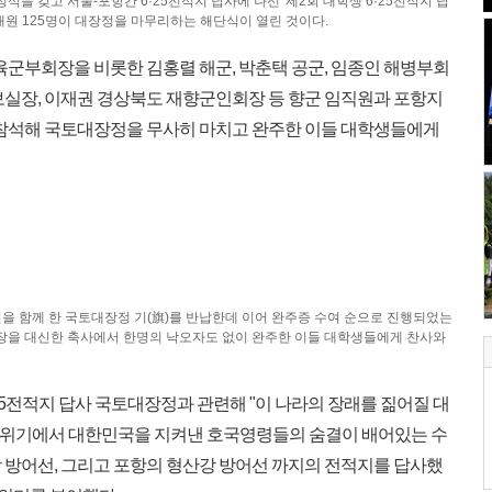
을 갖고 서울-포항간 6·25전적지 답사에 나선 '제2회 대학생 6·25전적지 답
대원 125명이 대장정을 마무리하는 해단식이 열린 것이다.
육군부회장을 비롯한 김홍렬 해군, 박춘택 공군, 임종인 해병부회
보실장, 이재권 경상북도 재향군인회장 등 향군 임직원과 포항지
 참석해 국토대장정을 무사히 마치고 완주한 이들 대학생들에게
일을 함께 한 국토대장정 기(旗)를 반납한데 이어 완주증 수여 순으로 진행되었는
장을 대신한 축사에서 한명의 낙오자도 없이 완주한 이들 대학생들에게 찬사와
25전적지 답사 국토대장정과 관련해 "이 나라의 장래를 짊어질 대
의 위기에서 대한민국을 지켜낸 호국영령들의 숨결이 배어있는 수
 방어선, 그리고 포항의 형산강 방어선 까지의 전적지를 답사했