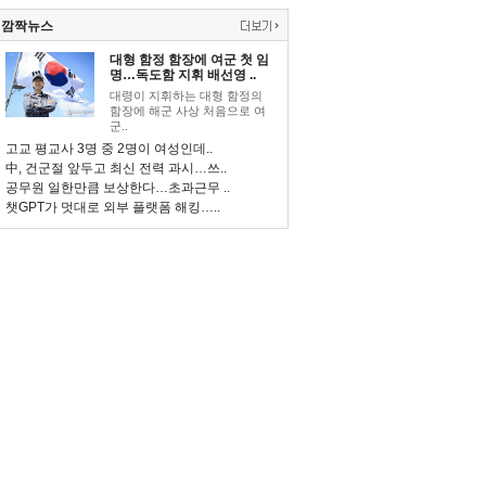
깜짝뉴스
대형 함정 함장에 여군 첫 임
명…독도함 지휘 배선영 ..
대령이 지휘하는 대형 함정의
함장에 해군 사상 처음으로 여
군..
고교 평교사 3명 중 2명이 여성인데..
中, 건군절 앞두고 최신 전력 과시…쓰..
공무원 일한만큼 보상한다…초과근무 ..
챗GPT가 멋대로 외부 플랫폼 해킹…..