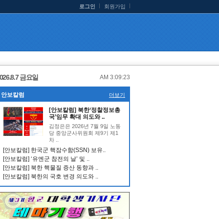
로그인
회원가입
026.8.7 금요일
AM 3:09:24
안보칼럼
더보기
[안보칼럼] 북한‘정찰정보총
국’임무 확대 의도와 ..
김정은은 2026년 7월 9일 노동
당 중앙군사위원회 제9기 제1
차 ..
[안보칼럼] 한국군 핵잠수함(SSN) 보유..
[안보칼럼] ‘유엔군 참전의 날’ 및 ..
[안보칼럼] 북한 핵물질 증산 동향과 ..
[안보칼럼] 북한의 국호 변경 의도와 ..