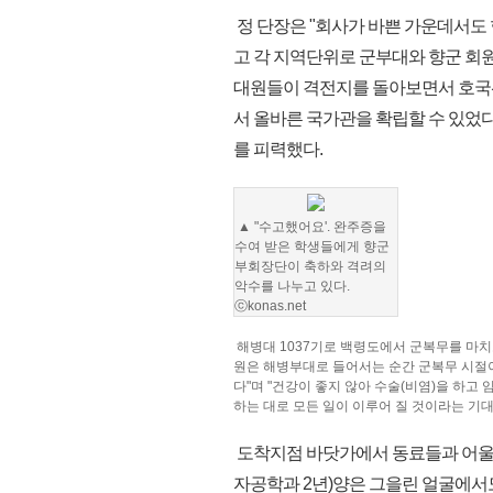
정 단장은 "회사가 바쁜 가운데서도
고 각 지역단위로 군부대와 향군 회원
대원들이 격전지를 돌아보면서 호국선
서 올바른 국가관을 확립할 수 있었다
를 피력했다.
▲ "수고했어요'. 완주증을
수여 받은 학생들에게 향군
부회장단이 축하와 격려의
악수를 나누고 있다.
ⓒkonas.net
해병대 1037기로 백령도에서 군복무를 마치고
원은 해병부대로 들어서는 순간 군복무 시절이 
다"며 "건강이 좋지 않아 수술(비염)을 하고
하는 대로 모든 일이 이루어 질 것이라는 기
도착지점 바닷가에서 동료들과 어울려
자공학과 2년)양은 그을린 얼굴에서도