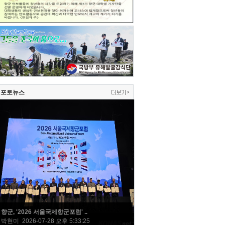
포토뉴스
향군, '2026 서울국제향군포럼' ..
박현미 2026-07-28 오후 5:33:25