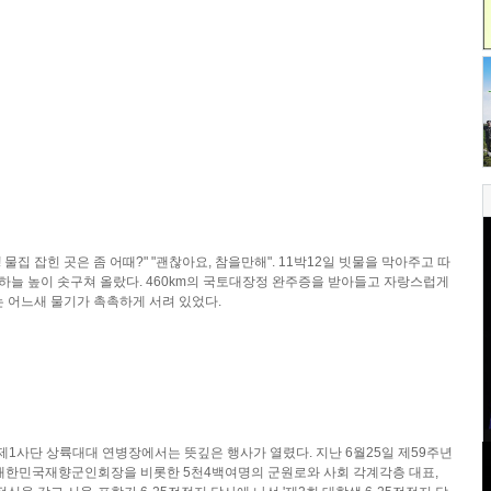
 물집 잡힌 곳은 좀 어때?" "괜찮아요, 참을만해". 11박12일 빗물을 막아주고 따
하늘 높이 솟구쳐 올랐다. 460km의 국토대장정 완주증을 받아들고 자랑스럽게
 어느새 물기가 촉촉하게 서려 있었다.
제1사단 상륙대대 연병장에서는 뜻깊은 행사가 열렸다. 지난 6월25일 제59주년
 대한민국재향군인회장을 비롯한 5천4백여명의 군원로와 사회 각계각층 대표,