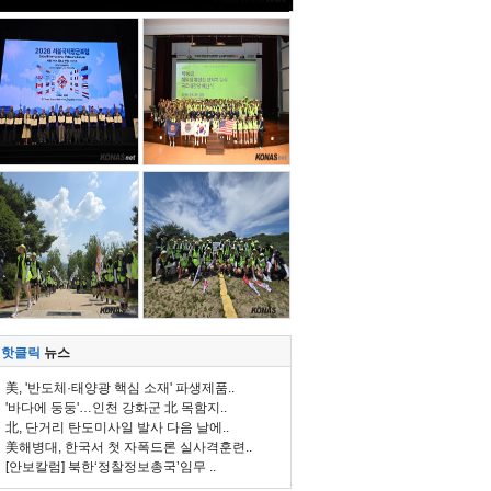
핫클릭
뉴스
美, '반도체·태양광 핵심 소재' 파생제품..
'바다에 둥둥'…인천 강화군 北 목함지..
北, 단거리 탄도미사일 발사 다음 날에..
美해병대, 한국서 첫 자폭드론 실사격훈련..
[안보칼럼] 북한‘정찰정보총국’임무 ..