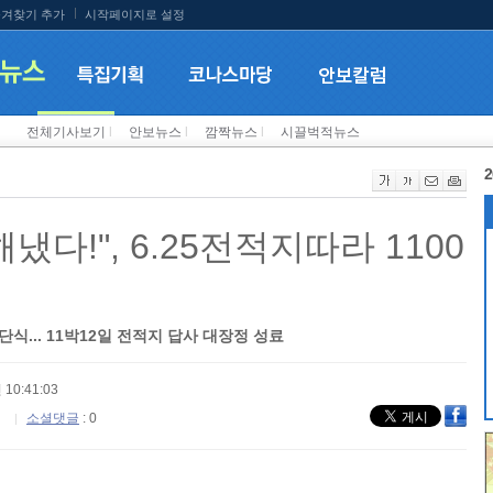
겨찾기 추가
시작페이지로 설정
전체기사보기
l
안보뉴스
l
깜짝뉴스
l
시끌벅적뉴스
2
냈다!", 6.25전적지따라 1100
식... 11박12일 전적지 답사 대장정 성료
 10:41:03
소셜댓글
: 0