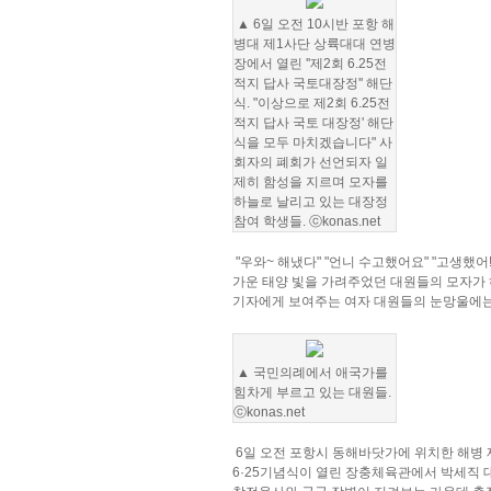
▲ 6일 오전 10시반 포항 해
병대 제1사단 상륙대대 연병
장에서 열린 ''제2회 6.25전
적지 답사 국토대장정'' 해단
식. "이상으로 제2회 6.25전
적지 답사 국토 대장정' 해단
식을 모두 마치겠습니다" 사
회자의 폐회가 선언되자 일
제히 함성을 지르며 모자를
하늘로 날리고 있는 대장정
참여 학생들. ⓒkonas.net
"우와~ 해냈다" "언니 수고했어요" "고생했어!
가운 태양 빛을 가려주었던 대원들의 모자가 
기자에게 보여주는 여자 대원들의 눈망울에는
▲ 국민의례에서 애국가를
힘차게 부르고 있는 대원들.
ⓒkonas.net
6일 오전 포항시 동해바닷가에 위치한 해병 
6·25기념식이 열린 장충체육관에서 박세직