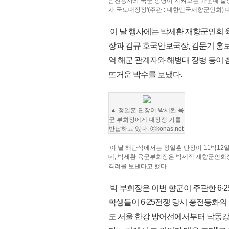
참전용사와 국군 장병이 지켜보는 가운데 출정식
사 국토대장정'(주관 : 대한민국재향군인회) 
이 날 행사에는 박세환 재향군인회 
장과 김규 호국안보국장, 김문기 홍
역 해군 관계자와 해병대 장병 등이
뜨거운 박수를 보냈다.
▲ 정일훈 단장이 박세환 육
군 부회장에게 대장정 기를
반납하고 있다. ⓒkonas.net
이 날 해단식에서는 정일훈 단장이 11박12
데, 박세환 육군부회장은 박세직 재향군인회
격려를 보낸다고 했다.
박 부회장은 이번 향군이 주관한 6·
학생들이 6·25전쟁 당시 풍전등화
도 서울 한강 방어선에서부터 낙동강