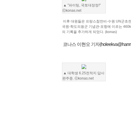
▲ "파이팅, 국토대장정!"
ⓒkonas.net
이후 대원들은 프랑스참전비-수원 UN군초전
국원-학도의용군 기념관-포항에 이르는 460k
의 기록을 추가하게 되었다. (konas)
코나스 이현오 기자(
holeekva@hanma
▲ 대학생 6.25전적지 답사
완주증. ⓒkonas.net