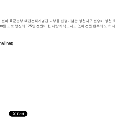
 전비-육군본부-왜관전적기념관-다부동 전쟁기념관-영천지구 전승비-영천 호
m를 도보 행진해 125명 전원이 한 사람의 낙오자도 없이 전원 완주해 또 하나
il.net
)