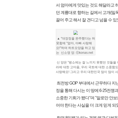
서 엄마에게 맛있는 것도 해달라고 하
던 계룡대로 향하는 길에서 고개(밀목
끌어 주고 해서 잘 견디고 넘을 수 있
▲ "대장정을 완주했다는 허
뭇함에 "엄마, 아빠 사랑해
요!"하며 하트모양을 하고 있
는 신소영 양. ⓒkonas.net
신 양은 "평소에는 잘 느끼지 못했던 것들을 
라에 대한 고마움, 우리 국토에 대한 소중함도 
사랑해요! 그리고 우리 대한민국 많이 많이 
최전방 GOP 부대에서 근무하다 지난
정을 통해 다시는 이 땅에 6·25전
소중한 기회가 됐다"며 "말로만 안보
어야 한다는 사실을 더 크게 믿게 되
한편 8일째가 되는 경북 왜관 다부