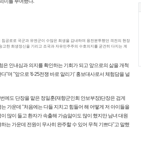
 의미를 부여했다.
의 침공로로 국군과 유엔군이 수많은 희생을 감내하며 용전분투했던 격전의 현장
의 숭고한 희생정신을 기리고 조국과 자유민주주의 수호의지를 굳건히 다지는 계
 경험은 인내심과 의지를 확인하는 기회가 되고 앞으로의 삶을 개척
"며 "앞으로 '6·25전쟁 바로 알리기' 홍보대사로서 체험담을 널
이번에도 단장을 맡은 정일훈(재향군인회 안보부장)단장은 검게
는 가운데 "처음에는 다들 지치고 힘들어 해 어떻게 저 아이들을
정이 많이 들고 환자가 속출해 가슴앓이도 많이 했지만 남녀 대원
하는 가운데 전원이 무사히 완주할 수 있어 무척 기쁘다"고 말했