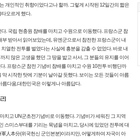
 개인적인 취향이었다고나 할까. 그렇게 시작된 12일간의 짧은
불타오르게 했다.
다. 국립 현충원 참배를 마치고 수원으로 이동했다. 프랑스군 참
 배부 받아서 읽어보았는데, 유엔군으로서 참전한 프랑스군이 내
치열한 전투를 벌였다는 사실에 흥분을 감출 수 없었다. 바로 내
지 많은 고생을 했던 그 땅을 밟고 서서, 그 분들의 유지를 이어
다. 프랑스군 참전 기념비 참배를 마치고 수원 10전투 비행단까
 막 시작한 탓에 기분이 날아갈 듯했다. 보이는 모든 것들이 아름
 아름다움,대한민국은 이렇게나 아름답다.
근]
마치고 UN군초전기념비로 이동했다. 기념비가 세워진 그 지역
인 스미스부대를 기리는 묵념을 마치고, 당시에 있었던 전투에 대
身軍人本分(위국헌신 군인본분)이라지만, 어떻게하여 자국이 아