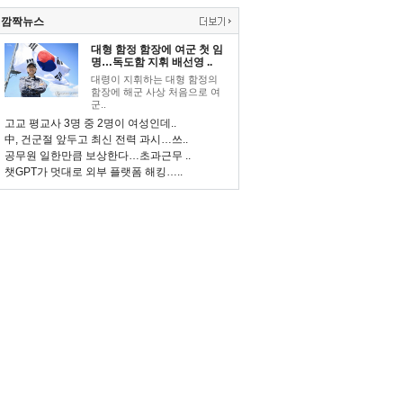
깜짝뉴스
대형 함정 함장에 여군 첫 임
명…독도함 지휘 배선영 ..
대령이 지휘하는 대형 함정의
함장에 해군 사상 처음으로 여
군..
고교 평교사 3명 중 2명이 여성인데..
中, 건군절 앞두고 최신 전력 과시…쓰..
공무원 일한만큼 보상한다…초과근무 ..
챗GPT가 멋대로 외부 플랫폼 해킹…..