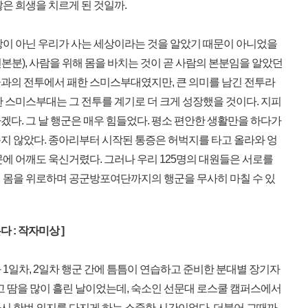
은 희생을 치르게 된 것일까.
이 아닌 우리가 사는 세상이라는 것을 알았기 때문이 아니었을
분), 사람을 위해 몸을 바치는 것이 곧 사람의 본분임을 알았던
과의 전투에서 패한 스미스부대였지만, 큰 의미를 남긴 전투라
 스미스부대는 그 전투를 계기로 더 크게 성장했을 것이다. 지피
다. 그 날 행군은 매우 힘들었다. 평소 편안한 생활만을 하다가
지 않았다. 종아리부터 시작된 통증은 허벅지를 타고 올라와 엉
에 어깨도 욱신거렸다. 그러나 우리 125명의 대원들은 서로를
 몸을 위로하며 공군방포여단까지의 행군을 무사히 마칠 수 있
 : 작자미상 ]
1일차, 2일차 행군 간에 틈틈이 연습하고 준비한 분대별 장기자
고 땀을 많이 흘린 날이었는데, 숙소인 선문대 로스쿨 캠퍼스에서
시 한번 의지를 다지게 하는 소중한 시간이었다. 더불어 그때까