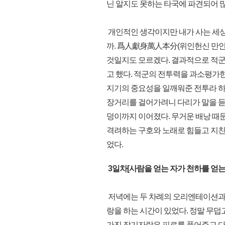
닌 알지도 못하는 타국에 파견되어 많
개인적인 생각이지만 내가 사는 세상
까. 爲人獻身萬人本分(위인헌신 만인본
것일지도 모르겠다. 결과적으로 적군
고 했다. 적군의 전투력을 과소평가한
지기의 중요성을 일깨워준 전투라 하겠
장거리를 걸어가려니 다리가 말을 듣
덩이까지 이어졌다. 무거운 배낭 때문
격려하는 구호와 노래로 힘들고 지친
었다.
3일차[사람을 얻는 자가 천하를 얻는다
저녁에는 두 차례의 오리엔테이션과 
랑을 하는 시간이 있었다. 정말 무덥
가진 장기자랑은 피로를 풀어주고 다