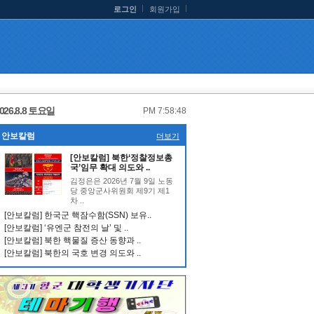
로그인
회원가입
026.8.8 토요일
PM 7:58:49
안보칼럼
더보기
[안보칼럼] 북한‘정찰정보총
국’임무 확대 의도와 ..
김정은은 2026년 7월 9일 노동
당 중앙군사위원회 제9기 제1
차 ..
[안보칼럼] 한국군 핵잠수함(SSN) 보유..
[안보칼럼] ‘유엔군 참전의 날’ 및 ..
[안보칼럼] 북한 핵물질 증산 동향과 ..
[안보칼럼] 북한의 국호 변경 의도와 ..