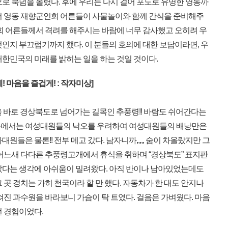
로 묵념을 올렸다. 후에 우리는 다시 걸어 포도로 유명한 영동까
서 영동 재향군인회 어른들이 사물놀이와 함께 간식을 준비해주
인회 어른들께서 격려를 해주시는 바람에 너무 감사했고 오히려 우
인지 부끄럽기까지 했다. 이 분들의 호의에 대한 보답이라면, 우
대한민국의 미래를 밝히는 일을 하는 것일 것이다.
! 마음을 즐겁게! : 작자미상]
을 바로 경상북도로 넘어가는 길목인 추풍령!! 바람도 쉬어간다는
측에서는 여성대원들의 낙오를 우려하여 여성대원들의 배낭만은
원들은 물론!! 전부 메고 갔다. 남자니까,,,,, 숨이 차올랐지만 그
 어느새 다다른 추풍령고개에서 휴식을 취하며 “경상북도” 표지판
갔다는 생각에 아쉬움이 밀려왔다. 아직 반이나 남아있었는데도
 곳 경치는 가히 천국이라 할 만 했다. 자동차가 한 대도 안지나
쳐진 과수원을 바라보니 가슴이 탁 트였다. 걸음은 가벼웠다. 마음
던 경험이었다.