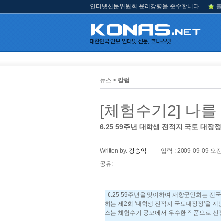
인터넷신문위원회 윤리강령을 준수합니다
즐
뉴스 >
칼럼
[체험수기2] 나를
6.25 59주년 대학생 전적지 국토 대장
Written by.
강승익
입력 : 2009-09-09 오전
공유:
6.25 59주년을 맞이하여 재향군인회는 전
하는 제2회 '대학생 전적지 국토대장정'을 지난
스는 체험수기 공모에서 우수한 작품으로 선