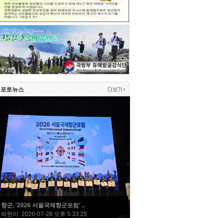
포토뉴스
향군, '2026 서울국제향군포럼' ..
박현미 2026-07-28 오후 5:33:25