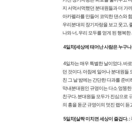
지 서먹서먹했던 분대원들과 더 가까
아카펠라를 만들어 코믹한 댄스와 함
우리분대의 장기자랑을 보고 웃고, 
나와 너, 우리 모두를 얻게 된 행복한
4일차[세상에 태어난 사람은 누구나 가
4일차는 매우 특별한 날이었다. 바로
던 것이다. 아침에 일어나 분대원들
친 그 날 밤에는 간단한 다과를 준비
막내분대원인 규영이는 다소 엉뚱한
친구다. 분대원들 모두가 진심으로 규
의 흥을 돋군 규영이의 멋진 랩이 듣
5일차[살짝 미치면 세상이 즐겁다. : 