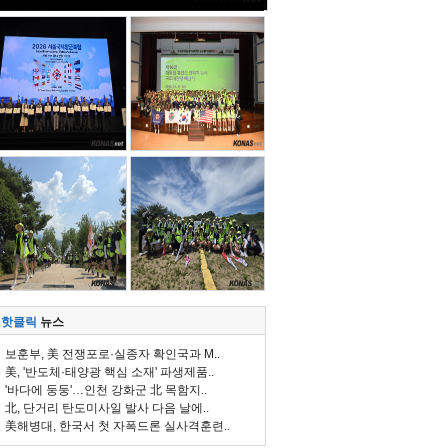
핫클릭
뉴스
보훈부, 美 전쟁포로·실종자 확인국과 M..
美, '반도체·태양광 핵심 소재' 파생제품..
'바다에 둥둥'…인천 강화군 北 목함지..
北, 단거리 탄도미사일 발사 다음 날에..
美해병대, 한국서 첫 자폭드론 실사격훈련..