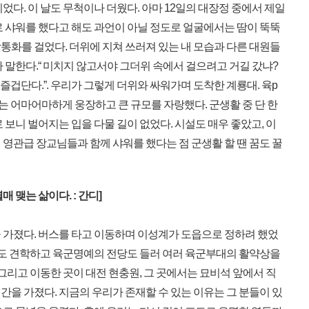
다. 이 날도 무척이나 더웠다. 아마 12일의 대장정 중에서 제일
로 샤워를 했다고 해도 과언이 아닐 정도로 얼굴에서는 땀이 뚝뚝
통화를 걸었다. 더위에 지쳐 쓰러져 있는 내 모습과 다른 대원들
 말한다.“ 미치지 않고서야 그더위 속에서 걸으려고 거길 갔냐?
 즐겁단다.”. 우리가 그렇게 더위와 싸워가며 도착한 계룡대. 육p
는 어마어마하게 웅장하고 큰 규모를 자랑했다. 군생활 중 단 한
 보니 벌어지는 입을 다물 길이 없었다. 시설도 매우 좋았고, 이
영관급 장교님들과 함께 샤워를 했다는 점 군생활 할 땐 꿈도 꿀
 맺는 삶이다. : 간디]
가졌다. 버스를 타고 이동하며 이성계가 도읍으로 정하려 했었
장소도 견학하고 육군명예의 전당도 들러 여러 육군부대의 활약상을
 그리고 이동한 곳이 대전 현충원, 그 곳에서는 묘비석 앞에서 직
을 가졌다. 지금의 우리가 존재할 수 있는 이유는 그 분들이 있