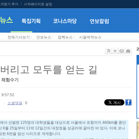
겨찾기 추가
시작페이지로 설정
전체기사보기
l
안보뉴스
l
깜짝뉴스
l
시끌벅적뉴스
2
 버리고 모두를 얻는 길
정 체험수기
 9:57:52
소셜댓글
: 0
국에서 선발된 125명의 대학생들을 대상으로 서울에서 포항까지 460km를 종단
 6월 25일부터 11박 12일간의 대장정을 성공리에 끝마친 바 있다. 이에 코나
정된 6편을 엄선 시리즈로 게재합니다.