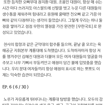
또한 듬직한 오빠부대 장지환 대원, 조용민 대원이, 항상 매 쉬는
시간 마다 쓰러지듯 아스팔트에 신발을 벗고 누운 다른 대원들의
생수통을 채워주며 힘내라고 응원해 줄때면 친오빠 같고 가끔 아
빠와 같이 다정하다는 생각이 들었습니다. 그렇게 우리는 하나 둘
정을 쌓아가고 점점 무한의 열정을 가진 완전한 [무한국토]로 완
성되고 있었습니다.
천사의 합창과 같은 군악대의 합주를 들으며, 끝날 줄 모르는 육
해공군 지휘본부 계룡대에 도착했습니다. 도착하자마자 항상 저
를 챙겨주던 김혜진 대원과 더불어 모든 여자 대원들의 얼굴을 마
주보고 너무 기뻐서 부둥켜안고 애정이 담긴 볼에 입맞춤을 했습
니다. 우리 분대 여자들끼리 항상 애정의 표시로 하는 뽀뽀도 이
제는 익숙한 습관이 되었습니다.
EP. 6 ( 6 / 30 )
노루가 자유롭게 뛰어다니는 계룡대 탐방을 했습니다. 모두의 감