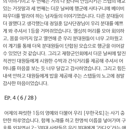
의 이야기이고 두 번째는 거의 다 왔다며 안심시키는 스텝의 애교
있는 거짓말과 세 번째는 더운 날씨에 행군에 사타구니에 베이비
파우더를 발라야 하는 남자들의 이야기였습니다. 다른 분대들이
더 잘했다고 생각했는데 정일훈 답사단장님이 우리 분대를 예쁘
게 봐 주셔서 1등을 거머쥐었습니다. 열심히 머리를 모아 회의하
고, 몸을 아끼지 않고 열연해 준 우리 분대원들이 너무 고마웠고
이 계기를 통해 더욱 분대원들이 단합된 모습으로 행군을 이어갈
수 있었던 것 같습니다. 그리고 재향군인회에서 더운 날씨에 탈진
직전인 대원들에게 시원한 수박과 간식거리를 제공해 주셔서 어
머니를 마음을 보는 듯 너무 달갑고 감사하였습니다. 그리고 힘든
내색 안하고 대원들에게 밥을 제공해 주는 스텝들의 노고에 정말
감사한 마음이었습니다.
EP. 4 ( 6 / 28 )
어제의 짜릿한 1등의 영예와 더불어 우리 [무한국토]는 사기 충
만한 하루였습니다. 함께 노래를 하고 한명씩 이름을 넣어가며 구
호를 외치면서 2-3분대 사람들은 우리 분대에게 ‘라디오’라는 애