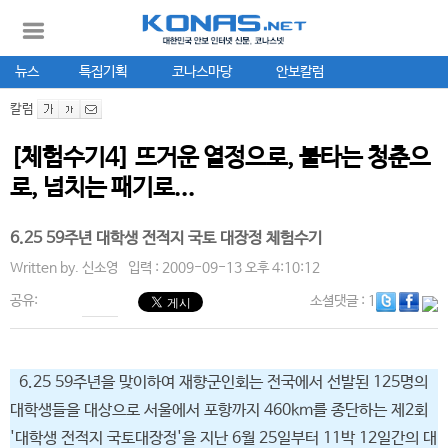
뉴스
특집기획
코나스마당
안보칼럼
칼럼
[체험수기4] 뜨거운 열정으로, 불타는 청춘으
로, 넘치는 패기로...
6.25 59주년 대학생 전적지 국토 대장정 체험수기
Written by.
신소영
입력 : 2009-09-13 오후 4:10:12
공유:
소셜댓글
: 1
6.25 59주년을 맞이하여 재향군인회는 전국에서 선발된 125명의
대학생들을 대상으로 서울에서 포항까지 460km를 종단하는 제2회
'대학생 전적지 국토대장정'을 지난 6월 25일부터 11박 12일간의 대