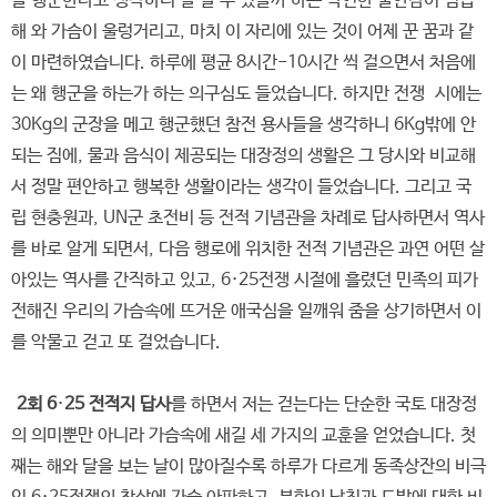
를 행군한다고 생각하니 잘 할 수 있을까 하는 막연한 불안감이 엄습
해 와 가슴이 울렁거리고, 마치 이 자리에 있는 것이 어제 꾼 꿈과 같
이 마련하였습니다. 하루에 평균 8시간-10시간 씩 걸으면서 처음에
는 왜 행군을 하는가 하는 의구심도 들었습니다. 하지만 전쟁 시에는
30Kg의 군장을 메고 행군했던 참전 용사들을 생각하니 6Kg밖에 안
되는 짐에, 물과 음식이 제공되는 대장정의 생활은 그 당시와 비교해
서 정말 편안하고 행복한 생활이라는 생각이 들었습니다. 그리고 국
립 현충원과, UN군 초전비 등 전적 기념관을 차례로 답사하면서 역사
를 바로 알게 되면서, 다음 행로에 위치한 전적 기념관은 과연 어떤 살
아있는 역사를 간직하고 있고, 6·25전쟁 시절에 흘렸던 민족의 피가
전해진 우리의 가슴속에 뜨거운 애국심을 일깨워 줌을 상기하면서 이
를 악물고 걷고 또 걸었습니다.
2회 6
·
25 전적지 답사
를 하면서 저는 걷는다는 단순한 국토 대장정
의 의미뿐만 아니라 가슴속에 새길 세 가지의 교훈을 얻었습니다. 첫
째는 해와 달을 보는 날이 많아질수록 하루가 다르게 동족상잔의 비극