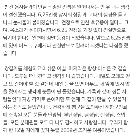
참전 용사들과의 만남 - 정말 전쟁은 일어나서는 안 된다는 생각
이 절실했습니다. 6.25전쟁 당시의 상황과 그 때의 심경을 듣고
나니 눈시울이 붉어졌습니다. 전쟁으로 인한 후유증이 얼마나 크
며, 목소리가 쉬어가시면서 6.25 전쟁을 거짓 없이 진실만으로
남겨야 한다는 열변에 정말 동감이 되었습니다. 앞으로 6.25전쟁
에 있어 어느 누구에게나 진실만으로 알려야 되겠다는 다짐을 했
습니다.
장갑차를 체험하고 아쉬운 이별. 마지막은 항상 아쉬운 것 같습
니다. 모두들 떠나간다고 생각하니 슬펐습니다. 내일도 모레도 걷
고 또 걸어야 할 것 같은데 내일 눈을 뜨면 아무도 내 옆에 있지 않
을 것이라는 생각에 눈물이 핑 돌았습니다. 가족과 같이 정든 사
람들인데 지방 각지로 흩어지면 또 언제 다 같이 만날 수 있을지
하는 생각도 들었습니다. 건강하게 행군을 도와주신 재향군인회
에 소속된 모든 분들과 단장님, 부단장님, 팀장님, 실장님, 스텝
들, 모든 분대원들 모두 다 너무 감사하고 사랑합니다. 우리가 함
께 한 12일 저에게 잊지 못할 2009년 뜨거운 여름이었습니다.