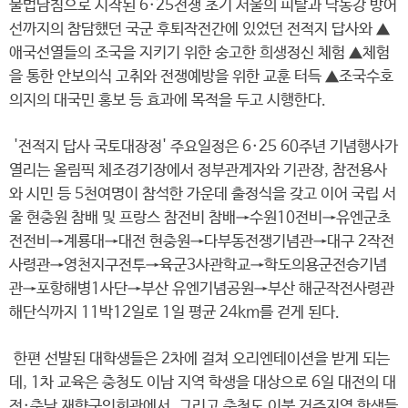
불법남침으로 시작된 6·25전쟁 초기 서울의 피탈과 낙동강 방어
선까지의 참담했던 국군 후퇴작전간에 있었던 전적지 답사와 ▲
애국선열들의 조국을 지키기 위한 숭고한 희생정신 체험 ▲체험
을 통한 안보의식 고취와 전쟁예방을 위한 교훈 터득 ▲조국수호
의지의 대국민 홍보 등 효과에 목적을 두고 시행한다.
'전적지 답사 국토대장정' 주요일정은 6·25 60주년 기념행사가
열리는 올림픽 체조경기장에서 정부관계자와 기관장, 참전용사
와 시민 등 5천여명이 참석한 가운데 출정식을 갖고 이어 국립 서
울 현충원 참배 및 프랑스 참전비 참배→수원10전비→유엔군초
전전비→계룡대→대전 현충원→다부동전쟁기념관→대구 2작전
사령관→영천지구전투→육군3사관학교→학도의용군전승기념
관→포항해병1사단→부산 유엔기념공원→부산 해군작전사령관
해단식까지 11박12일로 1일 평균 24km를 걷게 된다.
한편 선발된 대학생들은 2차에 걸쳐 오리엔테이션을 받게 되는
데, 1차 교육은 충청도 이남 지역 학생을 대상으로 6일 대전의 대
전·충남 재향군인회관에서, 그리고 충청도 이북 거주지역 학생들