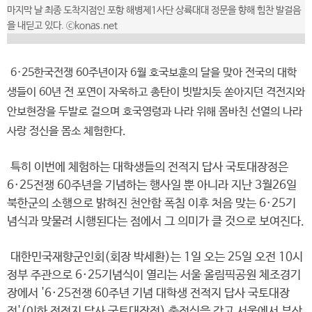
마지막 날 최종 도착지점인 포항 해병제1사단 상륙대대 정문을 향해 힘찬 발걸음
을 내딛고 있다. ⓒkonas.net
6·25한국전쟁 60주년이자 6월 호국보훈의 달을 맞아 전국의 대학
생들이 60년 전 포연이 자욱하고 총탄이 빗발치듯 쏟아지던 격전지와
안보현장을 두발로 걸으며 호국영령과 나라 위해 몸바친 선열의 나라
사랑 정신을 몸소 체험한다.
특히 이번에 체험하는 대학생들의 전적지 답사 국토대장정은
6·25전쟁 60주년을 기념하는 행사일 뿐 아니라 지난 3월26일
북한군의 소행으로 밝혀진 천안함 폭침 이후 처음 맞는 6·25기
념식과 맞물려 시행된다는 점에서 그 의미가 클 것으로 보여진다.
대한민국재향군인회(회장 박세환)는 1일 오는 25일 오전 10시
정부 주관으로 6·25기념식이 열리는 서울 올림픽공원 체조경기
장에서 '6·25전쟁 60주년 기념 대학생 전적지 답사 국토대장
정'(이하 전적지 답사 국토대장정) 출정식을 갖고 서울에서 부산