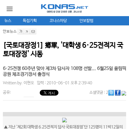
뉴스
특집기획
코나스마당
안보칼럼
안보뉴스
[국토대장정1] 鄕軍, '대학생 6·25전적지 국
토대장정' 시동
6·25전쟁 60주년 맞아 제3차 답사자 108명 선발... 6월25일 올림픽
공원 체조경기장서 출정식
Written by.
이현오
입력 : 2010-06-01 오후 2:39:40
공유:
소셜댓글
: 2
▲ 지난 '제2회 대학생 6.25전적지 답사 국토대장정'단 125명이 11박12일의