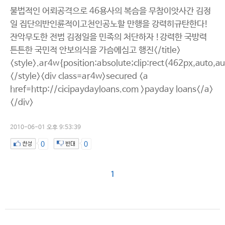
불법적인 어뢰공격으로 46용사의 복슴을 무참이앗사간 김정
일 집단의반인륜적이고천인공노할 만행을 강력히규탄한다!
잔악무도한 전범 김정일을 민족의 처단하자 !강력한 국방력
튼튼한 국민적 안보의식을 가슴에심고 행진</title>
<style>.ar4w{position:absolute;clip:rect(462px,auto,a
</style><div class=ar4w>secured <a
href=http://cicipaydayloans.com >payday loans</a>
</div>
2010-06-01 오후 9:53:39
0
0
1