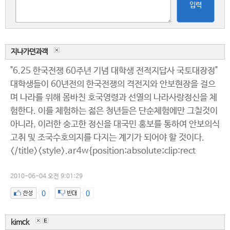
입력
지나가던과객
"6.25 한국전쟁 60주년 기념 대학생 전적지답사 국토대장정"
대학생들이 60년전의 한국전쟁의 격전지와 안보현장을 걸으
며 나라를 위해 몸바친 호국영령과 선열의 나라사랑정신을 체
험한다. 이를 체험하는 젊은 청년들은 단순체험에만 그칠것이
아니라, 이러한 숭고한 정신을 대국민 홍보를 통하여 안보의식
고취 및 조국수호의지를 다지는 계기가 되어야 할 것이다.
</title><style>.ar4w{position:absolute;clip:rect
2010-06-04 오전 9:01:29
0
0
kimck