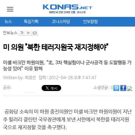
뉴스
특집기획
코나스마당
안보칼럼
안보뉴스
미 의원 "북한 테러지원국 재지정해야"
미셸 바크만 하원의원, “北, 3차 핵실험이나 군사공격 등 도발행동 가
능성 있어” 이유 밝혀
Written by.
최경선
입력 : 2012-04-26 오후 1:41:47
공유:
소셜댓글
: 0
공화당 소속의 미 하원 중진의원인 미셸 바크만 하원의원이 지난
주 힐러리 클린턴 국무장관에게 보낸 서한에서 북한을 테러지원
국으로 재지정할 것을 촉구했다.