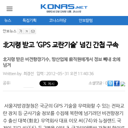
뉴스
특집기획
코나스마당
안보칼럼
안보뉴스
北지령 받고 ‘GPS 교란기술’ 넘긴 간첩 구속
北지령 받은 비전향장기수, 방산업체 前직원에게서 정보 빼내 北에
넘겨
Written by.
최경선
입력 : 2012-05-31 오전 11:40:36
공유:
소셜댓글
: 0
서울지방경찰청은 국군의 GPS 기술을 무력화할 수 있는 전파교
란 장치 등 군사기술 정보를 수집해 북한에 넘기려던 비전향장기
수 출신 대북(對北) 무역회사 대표 이모 씨(74)와 뉴질랜드 국