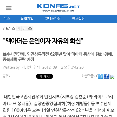
뉴스
특집기획
코나스마당
안보칼럼
안보뉴스
“맥아더는 은인이자 자유의 화신”
보수시민단체, 인천상륙작전 62주년 맞아 맥아더 동상에 헌화·참배,
종북세력 규탄 예정
Written by.
최경선
입력 : 2012-09-12 오후 3:42:20
공유:
소셜댓글
: 0
대한민국고엽제전우회 인천지부(지부장 김홍준)와 라이트코리
아(대표 봉태홍), 실향민중앙협의회(회장 채병률) 등 보수단체
회원 100여명은 오는 14일 인천상륙작전 62주년을 기념하며 오