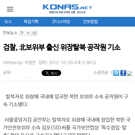
뉴스
특집기획
코나스마당
안보칼럼
안보뉴스
검찰, 北보위부 출신 위장탈북 공작원 기소
Written by.
이영찬
입력 : 2012-10-09 오후 3:38:52
공유:
소셜댓글
: 0
탈북자로 위장해 국내에 입국한 북한 보위부 소속 공작원이 구
속 기소됐다.
서울중앙지검 공안부는 탈북자로 위장해 국내에 잠입한 북한 국
가안전보위부 소속 김모(50)씨를 국가보안법상 ‘특수잠입·탈