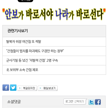
관련기사보기
탈북자 위장 여간첩 또 적발
"간첩들이 법치를 파괴해도 구경만 하는 정부"
군사기밀 등 넘긴 ‘자발적 간첩’ 2명 구속
北 보위부 소속 간첩 체포
소셜댓글