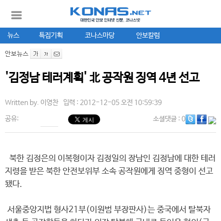
뉴스
특집기획
코나스마당
안보칼럼
안보뉴스
'김정남 테러계획' 北 공작원 징역 4년 선고
Written by.
이영찬
입력 : 2012-12-05 오전 10:59:39
공유:
소셜댓글
: 0
북한 김정은의 이복형이자 김정일의 장남인 김정남에 대한 테러
지령을 받은 북한 안전보위부 소속 공작원에게 징역 중형이 선고
됐다.
서울중앙지법 형사21부(이원범 부장판사)는 중국에서 탈북자