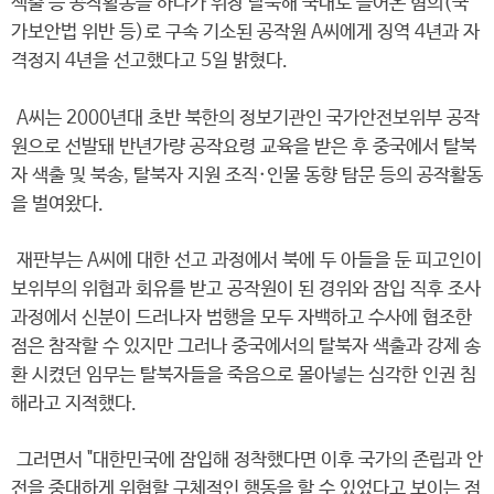
색출 등 공작활동을 하다가 위장 탈북해 국내로 들어온 혐의(국
가보안법 위반 등)로 구속 기소된 공작원 A씨에게 징역 4년과 자
격정지 4년을 선고했다고 5일 밝혔다.
A씨는 2000년대 초반 북한의 정보기관인 국가안전보위부 공작
원으로 선발돼 반년가량 공작요령 교육을 받은 후 중국에서 탈북
자 색출 및 북송, 탈북자 지원 조직·인물 동향 탐문 등의 공작활동
을 벌여왔다.
재판부는 A씨에 대한 선고 과정에서 북에 두 아들을 둔 피고인이
보위부의 위협과 회유를 받고 공작원이 된 경위와 잠입 직후 조사
과정에서 신분이 드러나자 범행을 모두 자백하고 수사에 협조한
점은 참작할 수 있지만 그러나 중국에서의 탈북자 색출과 강제 송
환 시켰던 임무는 탈북자들을 죽음으로 몰아넣는 심각한 인권 침
해라고 지적했다.
그러면서 "대한민국에 잠입해 정착했다면 이후 국가의 존립과 안
전을 중대하게 위협할 구체적인 행동을 할 수 있었다고 보이는 점